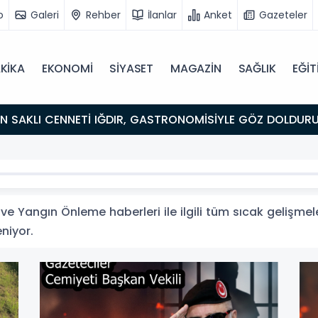
o
Galeri
Rehber
İlanlar
Anket
Gazeteler
KİKA
EKONOMİ
SİYASET
MAGAZİN
SAĞLIK
EĞİT
ULUŞMA NOKTASI
 Yangın Önleme haberleri ile ilgili tüm sıcak gelişmele
eniyor.