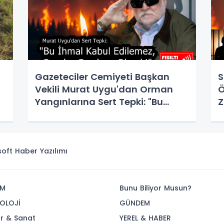
Gazeteciler Cemiyeti Başkan
S
Vekili Murat Uygu'dan Orman
Ö
r
Yangınlarına Sert Tepki: "Bu
Z
İhmal Kabul Edilemez, Cezalar
Caydırıcı Olmalı!"
isoft
Haber Yazılımı
İM
Bunu Biliyor Musun?
OLOJİ
GÜNDEM
ür & Sanat
YEREL & HABER