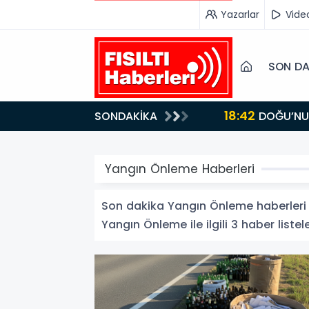
Yazarlar
Vide
SON DA
18:42
SONDAKİKA
DOĞU’NUN SAKLI CENNETİ IĞDIR, GASTRONOMİSİYLE GÖZ DOLDURUYOR: KAFKAS VE ANADOLU
KÜLTÜRÜNÜN B
Yangın Önleme Haberleri
Son dakika Yangın Önleme haberleri ve
Yangın Önleme ile ilgili 3 haber listel