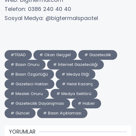
​Telefon: 0386 240 40 40
​Sosyal Medya: @bigtermalspaotel
#TİGAD
# Okan Geçgel
# Gazetecilik
# Basın Onuru
# İnternet Gazeteciliği
# Basın Özgürlüğü
# Medya Etiği
# Gazeteci Hakları
# Helal Kazanç
# Meslek Onuru
# Medya Sektörü
# Gazetecilik Dayanışması
# Haber
# Güncel
# Basın Açıklaması
YORUMLAR