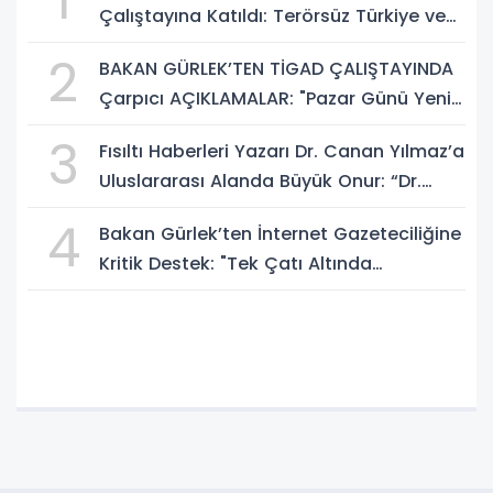
1
Çalıştayına Katıldı: Terörsüz Türkiye ve
Sosyal Medya Düzenlemesi Mesajı
2
BAKAN GÜRLEK’TEN TİGAD ÇALIŞTAYINDA
Çarpıcı AÇIKLAMALAR: "Pazar Günü Yeni
Bir Aydınlığa Uyanacağız"
3
Fısıltı Haberleri Yazarı Dr. Canan Yılmaz’a
Uluslararası Alanda Büyük Onur: “Dr.
A.P.J. Abdul Kalam İlham Ödülü 2026”
4
Bakan Gürlek’ten İnternet Gazeteciliğine
Kritik Destek: "Tek Çatı Altında
Toplanmalıyız, Yasal Düzenlemeye
Hazırız"