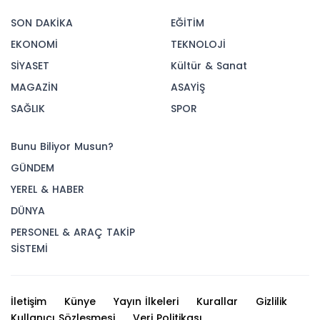
SON DAKİKA
EĞİTİM
EKONOMİ
TEKNOLOJİ
SİYASET
Kültür & Sanat
MAGAZİN
ASAYİŞ
SAĞLIK
SPOR
Bunu Biliyor Musun?
GÜNDEM
YEREL & HABER
DÜNYA
PERSONEL & ARAÇ TAKİP
SİSTEMİ
İletişim
Künye
Yayın İlkeleri
Kurallar
Gizlilik
Kullanıcı Sözleşmesi
Veri Politikası