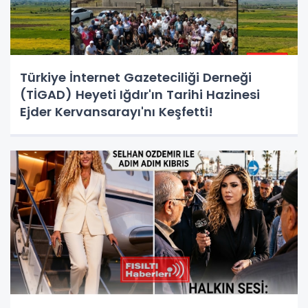
Türkiye İnternet Gazeteciliği Derneği
(TİGAD) Heyeti Iğdır'ın Tarihi Hazinesi
Ejder Kervansarayı'nı Keşfetti!