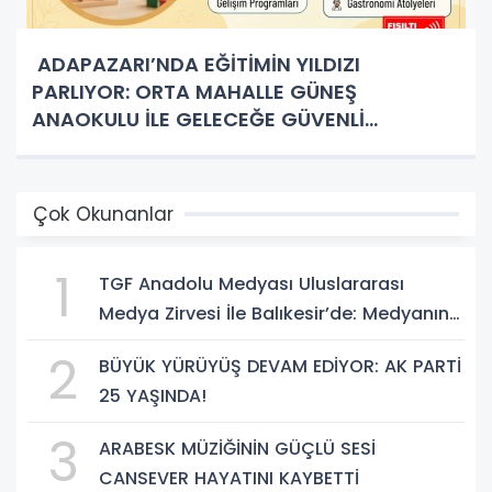
ADAPAZARI’NDA EĞİTİMİN YILDIZI
PARLIYOR: ORTA MAHALLE GÜNEŞ
ANAOKULU İLE GELECEĞE GÜVENLİ
ADIMLAR!
Çok Okunanlar
1
TGF Anadolu Medyası Uluslararası
Medya Zirvesi İle Balıkesir’de: Medyanın
Kalbi 3 Gün Boyunca Balıkesir'de Atacak
2
BÜYÜK YÜRÜYÜŞ DEVAM EDİYOR: AK PARTİ
25 YAŞINDA!
3
ARABESK MÜZİĞİNİN GÜÇLÜ SESİ
CANSEVER HAYATINI KAYBETTİ