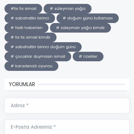
#fıs fıs ismail
# süleyman yağcı
# sabahattin birinci
# doğum günü kutlaması
# fısıltı haberleri
# süleyman yağcı kimdir
# fıs fıs ismail kimdir
# sabahattin birinci doğum günü
# çocuklar duymasın ismail
# rizeliler
# karadenizli oyuncu
YORUMLAR
Adınız *
E-Posta Adresiniz *