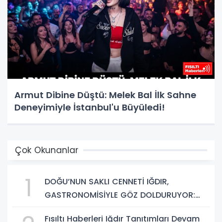
Armut Dibine Düştü: Melek Bal İlk Sahne
Deneyimiyle İstanbul'u Büyüledi!
Çok Okunanlar
1
DOĞU’NUN SAKLI CENNETİ IĞDIR,
GASTRONOMİSİYLE GÖZ DOLDURUYOR:
KAFKAS VE ANADOLU KÜLTÜRÜNÜN
Fısıltı Haberleri Iğdır Tanıtımları Devam
BULUŞMA NOKTASI