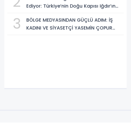
2
Ediyor: Türkiye’nin Doğu Kapısı Iğdır’ın
Saklı Cennetleri Keşfedilmeyi Bekliyor
3
BÖLGE MEDYASINDAN GÜÇLÜ ADIM: İŞ
KADINI VE SİYASETÇİ YASEMİN ÇOPUR
TAŞ, TÜMORSİAD KADIN KOLLARINDA!