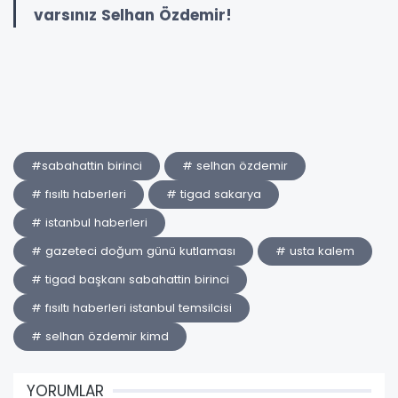
varsınız Selhan Özdemir!
#sabahattin birinci
# selhan özdemir
# fısıltı haberleri
# tigad sakarya
# istanbul haberleri
# gazeteci doğum günü kutlaması
# usta kalem
# tigad başkanı sabahattin birinci
# fısıltı haberleri istanbul temsilcisi
# selhan özdemir kimd
YORUMLAR