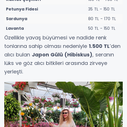
Petunya Fidesi
35 TL - 150 TL
Sardunya
80 TL - 170 TL
Lavanta
50 TL - 150 TL
Özellikle yavaş büyümesi ve nadide renk
tonlarına sahip olması nedeniyle
1.500 TL
’den
alıcı bulan
Japon Gülü (Hibiskus)
, seranın
lüks ve göz alıcı bitkileri arasında zirveye
yerleşti.