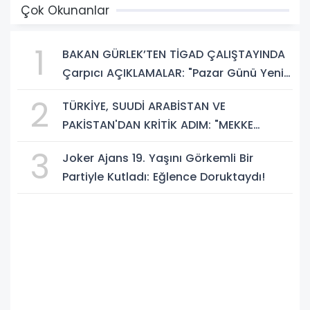
Çok Okunanlar
1
BAKAN GÜRLEK’TEN TİGAD ÇALIŞTAYINDA
Çarpıcı AÇIKLAMALAR: "Pazar Günü Yeni
Bir Aydınlığa Uyanacağız"
2
TÜRKİYE, SUUDİ ARABİSTAN VE
PAKİSTAN'DAN KRİTİK ADIM: "MEKKE
ORTAK SAVUNMA ANLAŞMASI" İMZALANDI!
3
Joker Ajans 19. Yaşını Görkemli Bir
Partiyle Kutladı: Eğlence Doruktaydı!