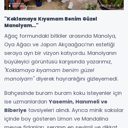
"Koklamaya Kıyamam Benim Güzel
Manolyam..."
Ağaç formundaki bitkiler arasında Manolya,
Oya Ağacı ve Japon Akçaağacı’nın estetiği
seraya ayrı bir vizyon katıyordu. Manolyanın
büyüleyici görüntüsü karşısında yazarımız,
"Koklamaya kıyamam benim güzel
manolyam"
diyerek hayranlığını gizleyemedi.
Bahçesinde buram buram koku isteyenler için
ise uzmanlardan
Yasemin, Hanımeli ve
Biberiye
tavsiyeleri alındı. Ayrıca minik saksılar
içinde boy gösteren Limon ve Mandalina
meyve fidanları, seranın en sevimli ve dikkat