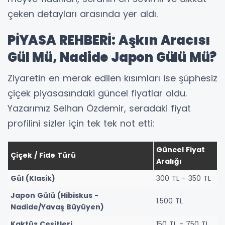
çeken detayları arasında yer aldı.
PİYASA REHBERİ: Aşkın Aracısı
Gül Mü, Nadide Japon Gülü Mü?
Ziyaretin en merak edilen kısımları ise şüphesiz
çiçek piyasasındaki güncel fiyatlar oldu.
Yazarımız Selhan Özdemir, seradaki fiyat
profilini sizler için tek tek not etti:
Güncel Fiyat
Çiçek / Fide Türü
Aralığı
Gül (Klasik)
300 TL - 350 TL
Japon Gülü (Hibiskus -
1.500 TL
Nadide/Yavaş Büyüyen)
Kaktüs Çeşitleri
150 TL - 750 TL