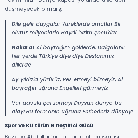
düşmeyecek o marş:
Dile gelir duygular
Yüreklerde umutlar
Bir
oluruz milyonlarla
Haydi bizim çocuklar
Nakarat
Al bayrağım göklerde,
Dalgalanır
her yerde
Türkiye diye diye
Destanımız
dillerde
Ay yıldızla yürürüz,
Pes etmeyi bilmeyiz,
Al
bayrağın uğruna
Engelleri görmeyiz
Vur davulu çal zurnayı
Duysun dünya bu
alayı
Bu formanın uğruna
Fethederiz dünyayı
Spor ve Kültürün Birleştirici Gücü
Bozkırın Abdalları’nın bu anlamlı çalışması,