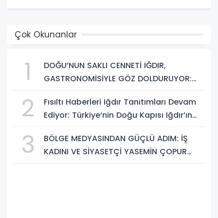
Çok Okunanlar
1
DOĞU’NUN SAKLI CENNETİ IĞDIR,
GASTRONOMİSİYLE GÖZ DOLDURUYOR:
KAFKAS VE ANADOLU KÜLTÜRÜNÜN
2
Fısıltı Haberleri Iğdır Tanıtımları Devam
BULUŞMA NOKTASI
Ediyor: Türkiye’nin Doğu Kapısı Iğdır’ın
Saklı Cennetleri Keşfedilmeyi Bekliyor
3
BÖLGE MEDYASINDAN GÜÇLÜ ADIM: İŞ
KADINI VE SİYASETÇİ YASEMİN ÇOPUR
TAŞ, TÜMORSİAD KADIN KOLLARINDA!