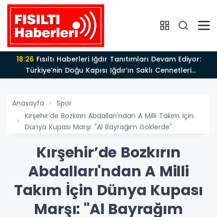
17:47
Türk Tiyatrosu ve Edebiyatı Büyük Bir Değerini
’ın Saklı Cennetleri
Kaybetti: Bilgesu Erenus’u Son 
kliyor
Anasayfa
Spor
Kırşehir’de Bozkırın Abdalları'ndan A Milli Takım İçin
Dünya Kupası Marşı: "Al Bayrağım Göklerde"
Kırşehir’de Bozkırın
Abdalları'ndan A Milli
Takım İçin Dünya Kupası
Marşı: "Al Bayrağım