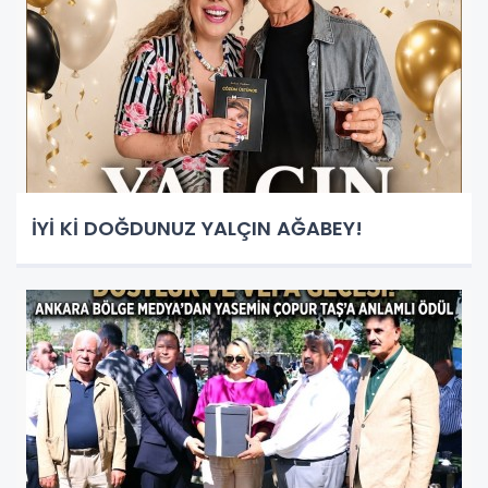
İYİ Kİ DOĞDUNUZ YALÇIN AĞABEY!