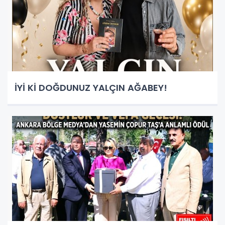
İYİ Kİ DOĞDUNUZ YALÇIN AĞABEY!