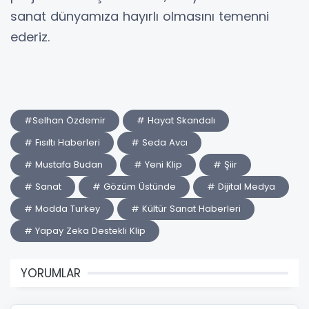
sanat dünyamıza hayırlı olmasını temenni
ederiz.
#Selhan Özdemir
# Hayat Skandalı
# Fısıltı Haberleri
# Seda Avcı
# Mustafa Budan
# Yeni Klip
# Şiir
# Sanat
# Gözüm Üstünde
# Dijital Medya
# Modda Turkey
# Kültür Sanat Haberleri
# Yapay Zeka Destekli Klip
YORUMLAR