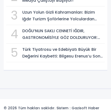
Medya Çalıştayı Başlıyor!
3
Uzun Yolun Gizli Kahramanları: Bizim
Iğdır Turizm Şoförlerine Yolculardan
Büyük Teşekkür!
4
DOĞU’NUN SAKLI CENNETİ IĞDIR,
GASTRONOMİSİYLE GÖZ DOLDURUYOR:
KAFKAS VE ANADOLU KÜLTÜRÜNÜN
5
Türk Tiyatrosu ve Edebiyatı Büyük Bir
BULUŞMA NOKTASI
Değerini Kaybetti: Bilgesu Erenus’u Son
Yolculuğuna Uğurluyoruz
© 2026 Tüm hakları saklıdır. Sistem : Gazisoft
Haber