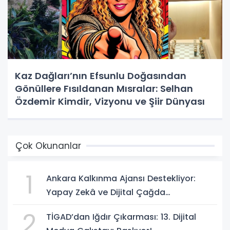
Kaz Dağları’nın Efsunlu Doğasından
Gönüllere Fısıldanan Mısralar: Selhan
Özdemir Kimdir, Vizyonu ve Şiir Dünyası
Çok Okunanlar
1
Ankara Kalkınma Ajansı Destekliyor:
Yapay Zekâ ve Dijital Çağda
Dezenformasyonla Mücadele Kapasite
2
TİGAD’dan Iğdır Çıkarması: 13. Dijital
Geliştirme Eğitimi Başlıyor!