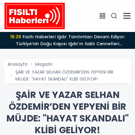
18:26
Fısıltı Haberleri Iğdır Tanıtımları Devam Ediyor:
Türkiye’nin Doğu Kapısı Iğdır’ın Saklı Cennetleri
Keşfedilmeyi Bekliyor
Anasayfa
Magazin
ŞAİR VE YAZAR SELHAN ÖZDEMİR’DEN YEPYENİ BİR
MÜJDE: "HAYAT SKANDALI" KLİBİ GELİYOR!
ŞAİR VE YAZAR SELHAN
ÖZDEMİR’DEN YEPYENİ BİR
MÜJDE: "HAYAT SKANDALI"
KLİBİ GELİYOR!