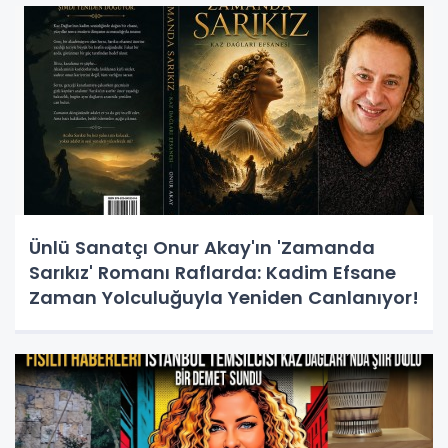
Ünlü Sanatçı Onur Akay'ın 'Zamanda
Sarıkız' Romanı Raflarda: Kadim Efsane
Zaman Yolculuğuyla Yeniden Canlanıyor!