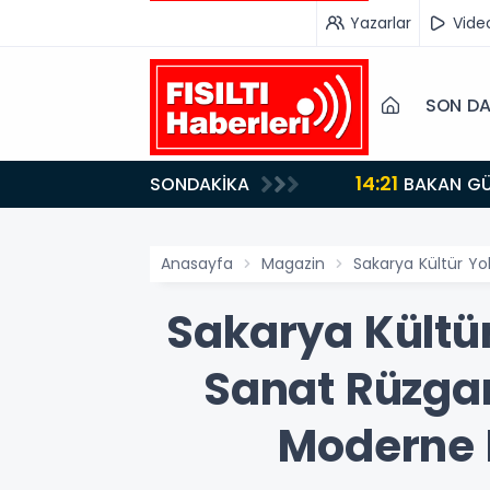
Yazarlar
Vide
SON DA
14:21
SONDAKİKA
BAKAN GÜRLEK’TEN TİGAD ÇALIŞTAYINDA Çarpıcı AÇIKLAMALAR: "Pazar Günü Yeni Bir Aydınlığa
Uyanacağız"
Anasayfa
Magazin
Sakarya Kültür Yo
Sakarya Kültür
Sanat Rüzgar
Moderne K