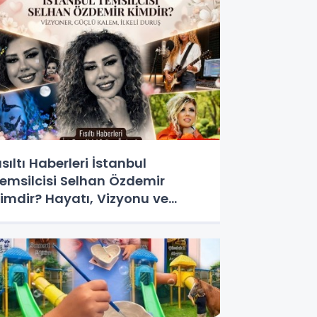
ısıltı Haberleri İstanbul
emsilcisi Selhan Özdemir
imdir? Hayatı, Vizyonu ve
edya Dünyasındaki Yeri