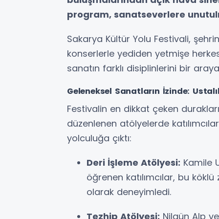
program, sanatseverlere unutul
Sakarya Kültür Yolu Festivali, şehr
konserlerle yediden yetmişe herke
sanatın farklı disiplinlerini bir ara
Geleneksel Sanatların İzinde: Ustal
Festivalin en dikkat çeken duraklar
düzenlenen atölyelerde katılımcılar
yolculuğa çıktı:
Deri İşleme Atölyesi:
Kamile Ul
öğrenen katılımcılar, bu kökl
olarak deneyimledi.
Tezhip Atölyesi:
Nilgün Alp ve