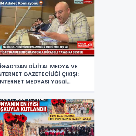
İGAD’DAN DİJİTAL MEDYA VE
NTERNET GAZETECİLİĞİ ÇIKIŞI:
İNTERNET MEDYASI Yasal
tatüye Kavuşturulmalıdır"