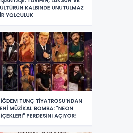
İŞANTAŞI: TARİHİN, LÜKSÜN VE
ÜLTÜRÜN KALBİNDE UNUTULMAZ
İR YOLCULUK
İĞDEM TUNÇ TİYATROSU’NDAN
ENİ MÜZİKAL BOMBA: "NEON
İÇEKLERİ" PERDESİNİ AÇIYOR!