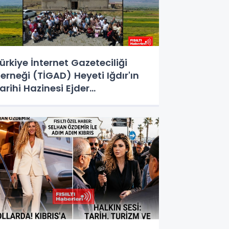
ürkiye İnternet Gazeteciliği
erneği (TİGAD) Heyeti Iğdır'ın
arihi Hazinesi Ejder
ervansarayı'nı Keşfetti!