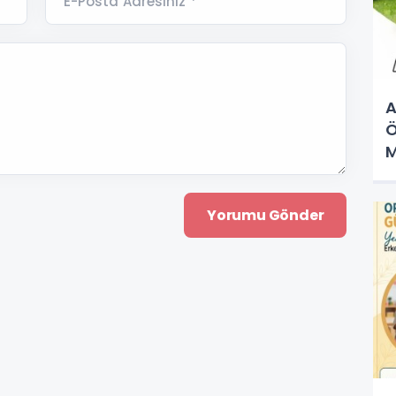
E-Posta Adresiniz *
A
Ö
M
K