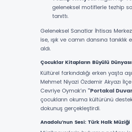
geleneksel motiflerle tezhip sa
tanıttı.
Geleneksel Sanatlar İhtisas Merke
ise, ışık ve camın dansına tanıklı
aldı.
Çocuklar Kitapların Büyülü Dünyas
Kültürel farkındalığı erken yaşta a
Mehmet Niyazi Özdemir Akyazı İlçe 
Cevriye Oymak’ın
"Portakal Duvar
çocukların okuma kültürünü destekle
dokunuş gerçekleştirdi.
Anadolu’nun Sesi: Türk Halk Müziği