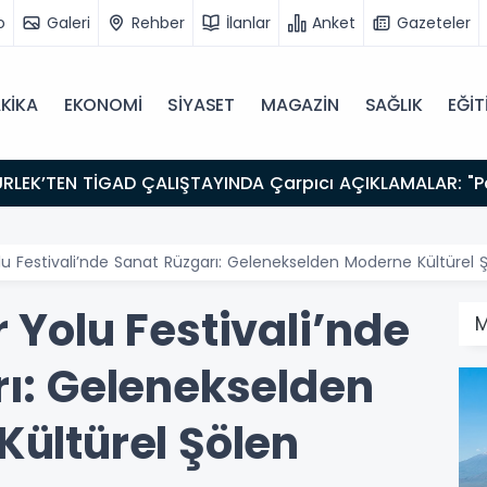
o
Galeri
Rehber
İlanlar
Anket
Gazeteler
KİKA
EKONOMİ
SİYASET
MAGAZİN
SAĞLIK
EĞİT
lu Festivali’nde Sanat Rüzgarı: Gelenekselden Moderne Kültürel 
 Yolu Festivali’nde
M
ı: Gelenekselden
ültürel Şölen