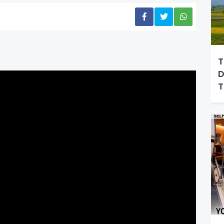
T
D
T
K