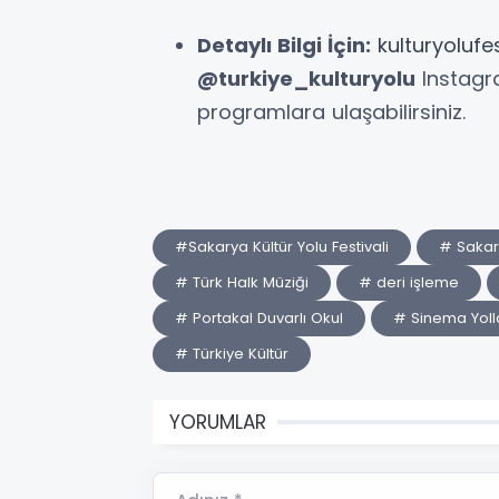
Detaylı Bilgi İçin:
kulturyolufe
@turkiye_kulturyolu
Instagr
programlara ulaşabilirsiniz.
#Sakarya Kültür Yolu Festivali
# Sakary
# Türk Halk Müziği
# deri işleme
# Portakal Duvarlı Okul
# Sinema Yoll
# Türkiye Kültür
YORUMLAR