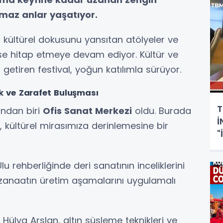
maz anlar yaşatıyor.
in kültürel dokusunu yansıtan atölyeler ve
se hitap etmeye devam ediyor. Kültür ve
ya getiren festival, yoğun katılımla sürüyor.
ık ve Zarafet Buluşması
T
ından biri
Ofis Sanat Merkezi
oldu. Burada
İ
, kültürel mirasımıza derinlemesine bir
"
S
u rehberliğinde deri sanatının inceliklerini
ü zanaatın üretim aşamalarını uygulamalı
 Hülya Arslan, altın süsleme teknikleri ve