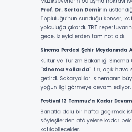
Müzikseverlerin buluşma noktası ise
Prof. Dr. Sertan Demir
’in üstlendi
Topluluğu’nun sunduğu konser, katı
yolculuğa çıkardı. TRT repertuvarın
gece, izleyicilerden tam not aldı.
Sinema Perdesi Şehir Meydanında A
Kültür ve Turizm Bakanlığı Sinema G
"Sinema Yollarda"
tırı, açık hav
getirdi. Sakaryalıları sinemanın bü
yoğun ilgi görmeye devam ediyor.
Festival 12 Temmuz’a Kadar Devam
Sanatla dolu bir hafta geçirmek is
söyleşilerden atölyelere kadar pek
katılabilecekler.