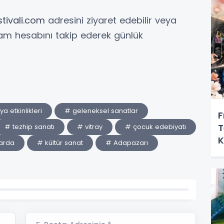
stivali.com
adresini ziyaret edebilir veya
am hesabını takip ederek günlük
a etkinlikleri
# geleneksel sanatlar
F
T
# tezhip sanatı
# vitray
# çocuk edebiyatı
K
arda
# kültür sanat
# Adapazarı
M