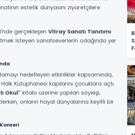
natının estetik dünyasını ziyaretçilere
zi'nde gerçekleşen
Vitray Sanatı Tanıtımı
B
k etmek isteyen sanatseverlerin odağında yer
S
F
ında
şılamayı hedefleyen etkinlikler kapsamında,
Halk Kütüphanesi kapılarını çocuklara açtı.
lı Okul"
kitabı üzerine yapılan söyleşi,
rken, onların hayal dünyalarına keyifli bir
 Konseri