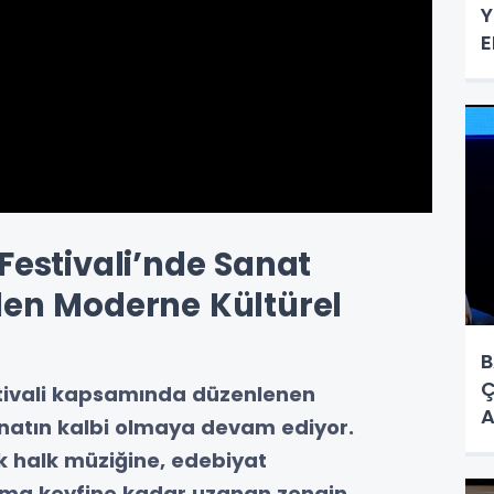
Y
E
Festivali’nde Sanat
den Moderne Kültürel
B
Ç
stivali kapsamında düzenlenen
A
 sanatın kalbi olmaya devam ediyor.
B
k halk müziğine, edebiyat
ema keyfine kadar uzanan zengin