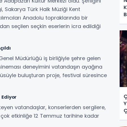
N
 Adapazarı Kültür Merkezi oldu. Şefliğini
K
ği, Sakarya Türk Halk Müziği Kent
B
lımcıları Anadolu topraklarında bir
dan seçilen seçkin eserlerin icra edildiği
çıldı
enel Müdürlüğü iş birliğiyle şehre gelen
a sineması deneyimini vatandaşın ayağına
yüsüyle buluşturan proje, festival süresince
Ç
 Ediyor
Y
teyen vatandaşlar, konserlerden sergilere,
Ç
 çok etkinliğe 12 Temmuz tarihine kadar