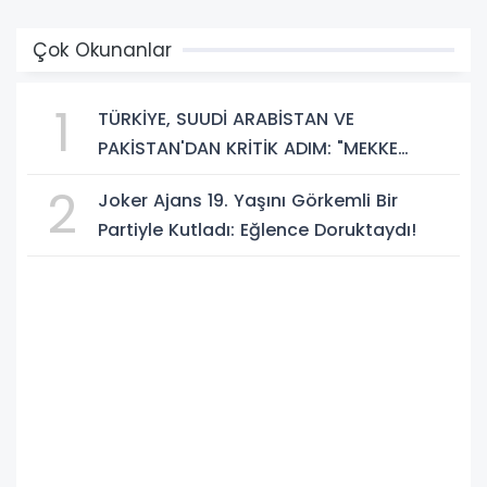
Çok Okunanlar
1
TÜRKİYE, SUUDİ ARABİSTAN VE
PAKİSTAN'DAN KRİTİK ADIM: "MEKKE
ORTAK SAVUNMA ANLAŞMASI" İMZALANDI!
2
Joker Ajans 19. Yaşını Görkemli Bir
Partiyle Kutladı: Eğlence Doruktaydı!