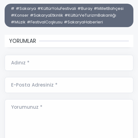
# #Sakarya #KültürYoluFestivali #Buray #MilletBahçesi
#Konser #SakaryaEtkinlik #KültürVeTurizmBakanlığı
#Müzik #FestivalCoşkusu #SakaryaHaberleri
YORUMLAR
Adınız *
E-Posta Adresiniz *
Yorumunuz *