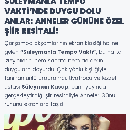
SÜLEYMANLA TEMPO
VAKTİ’NDE DUYGU DOLU
ANLAR: ANNELER GÜNÜNE ÖZEL
ŞİİR RESİTALİ!
Çarşamba akşamlarının ekran klasiği haline
gelen
“Süleymanla Tempo Vakti”
, bu hafta
izleyicilerini hem sanata hem de derin
duygulara doyurdu. Çok yönlü kişiliğiyle
tanınan ünlü programcı, tiyatrocu ve lezzet
ustası
Süleyman Kasap
, canlı yayında
gerçekleştirdiği şiir resitaliyle Anneler Günü
ruhunu ekranlara taşıdı.