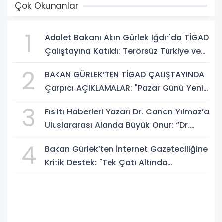
Çok Okunanlar
1
Adalet Bakanı Akın Gürlek Iğdır'da TİGAD
Çalıştayına Katıldı: Terörsüz Türkiye ve
Sosyal Medya Düzenlemesi Mesajı
2
BAKAN GÜRLEK’TEN TİGAD ÇALIŞTAYINDA
Çarpıcı AÇIKLAMALAR: "Pazar Günü Yeni
Bir Aydınlığa Uyanacağız"
3
Fısıltı Haberleri Yazarı Dr. Canan Yılmaz’a
Uluslararası Alanda Büyük Onur: “Dr.
A.P.J. Abdul Kalam İlham Ödülü 2026”
4
Bakan Gürlek’ten İnternet Gazeteciliğine
Kritik Destek: "Tek Çatı Altında
Toplanmalıyız, Yasal Düzenlemeye
Hazırız"