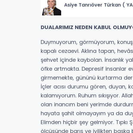
Asiye Tanrıöver Türkan ( Y
DUALARIMIZ NEDEN KABUL OLMU
Duymuyorum, görmüyorum, konuşmu
kapalı cezaevi. Aklına tapan, hevâs
şehvet içinde kaybolan. İnsanlık ya
öfke artmakta. Depresif insanlar e
girmemekte, gününü kurtarma der
İçler acısı durumu gören, duyan, k
kalamıyorum. Ruhum sıkışıyor. Al
olan inancım beni yerimde durdurm
hayata şahit olmayayım ya da d
Elimden hiçbir şey gelmiyor. Tıpkı 
ölçüsünde barış ve iyilikten başka