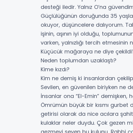
desteği iledir. Yalnız O’na güvend
Güçlülüğünün doruğunda 35 yaşları
okuyor, düşüncelere dalıyorum. Tabir
işinin, aşının iyi olduğu, toplumun
varken, yalnızlığı tercih etmesini
Küçücük mağaraya ne diye çekild
Neden toplumdan uzaklaştı?
Kime kızdı?
Kim ne demiş ki insanlardan çekilip 
Sevilen, en güvenilen biriyken ne d
İnsanlar ona “El-Emin” demişken, ha
Ömrümün büyük bir kısmı gurbet d
getirisi olarak da nice acılara şahi
kulaklar neler duydu. Çok gezen mi 
gezmeyi seven bu kulunu, Rabbi çok