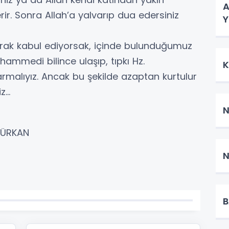
A
r. Sonra Allah’a yalvarıp dua edersiniz
Y
larak kabul ediyorsak, içinde bulunduğumuz
mmedi bilince ulaşıp, tıpkı Hz.
K
alıyız. Ancak bu şekilde azaptan kurtulur
z...
N
 TÜRKAN
N
B