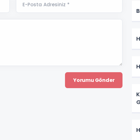
E-Posta Adresiniz *
B
H
H
K
G
H