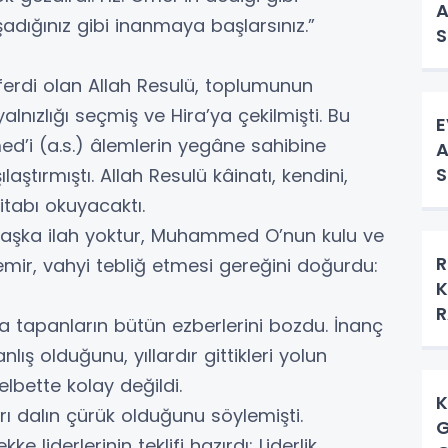
A
adığınız gibi inanmaya başlarsınız.”
S
ferdi olan Allah Resulü, toplumunun
lnızlığı seçmiş ve Hira’ya çekilmişti. Bu
E
ed’i (a.s.) âlemlerin yegâne sahibine
A
S
ılaştırmıştı. Allah Resulü kâinatı, kendini,
itabı okuyacaktı.
başka ilah yoktur, Muhammed O’nun kulu ve
R
mir, vahyi tebliğ etmesi gereğini doğurdu:
K
R
ta tapanların bütün ezberlerini bozdu. İnanç
lış olduğunu, yıllardır gittikleri yolun
bette kolay değildi.
K
rı dalın çürük olduğunu söylemişti.
G
e liderlerinin teklifi hazırdı: Liderlik,