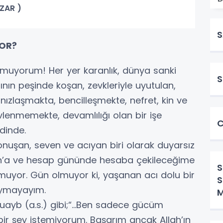
AZAR )
S
YOR?
yorum! Her yer karanlık, dünya sanki
S
ının peşinde koşan, zevkleriyle uyutulan,
lnızlaşmakta, bencilleşmekte, nefret, kin ve
vlenmemekte, devamlılığı olan bir işe
C
dinde.
onuşan, seven ve acıyan biri olarak duyarsız
lah’a ve hesap gününde hesaba çekileceğime
S
uyor. Gün olmuyor ki, yaşanan acı dolu bir
S
uymayayım.
M
Şuayb (a.s.) gibi;“...Ben sadece gücüm
 bir şey istemiyorum. Başarım ancak Allah’ın