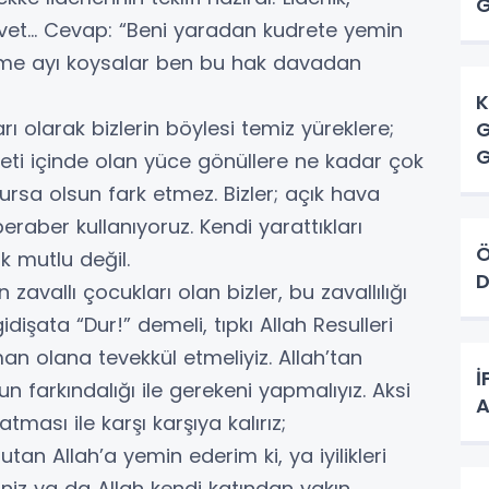
rvet... Cevap: “Beni yaradan kudrete yemin
elime ayı koysalar ben bu hak davadan
K
ı olarak bizlerin böylesi temiz yüreklere;
G
ti içinde olan yüce gönüllere ne kadar çok
lursa olsun fark etmez. Bizler; açık hava
aber kullanıyoruz. Kendi yarattıkları
Ö
ık mutlu değil.
D
avallı çocukları olan bizler, bu zavallılığı
idişata “Dur!” demeli, tıpkı Allah Resulleri
n olana tevekkül etmeliyiz. Allah’tan
İ
farkındalığı ile gerekeni yapmalıyız. Aksi
A
tması ile karşı karşıya kalırız;
tan Allah’a yemin ederim ki, ya iyilikleri
niz ya da Allah kendi katından yakın