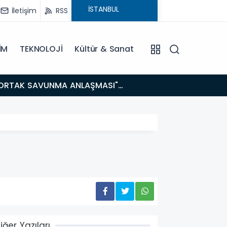
İletişim
RSS
İM
TEKNOLOJİ
Kültür & Sanat
14:21
BAKAN GÜRLEK’TEN TİGAD ÇALIŞTAYINDA Çarpıcı AÇIKLAMALAR: "Pazar Günü Yeni Bir Aydınlığa
Uyanacağız
iğer Yazıları