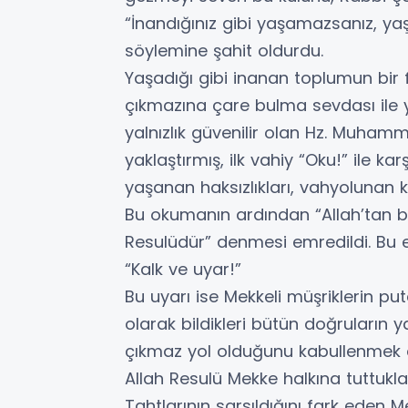
“İnandığınız gibi yaşamazsanız, yaş
söylemine şahit oldurdu.
Yaşadığı gibi inanan toplumun bir 
çıkmazına çare bulma sevdası ile ya
yalnızlık güvenilir olan Hz. Muhamm
yaklaştırmış, ilk vahiy “Oku!” ile karş
yaşanan haksızlıkları, vahyolunan k
Bu okumanın ardından “Allah’tan 
Resulüdür” denmesi emredildi. Bu e
“Kalk ve uyar!”
Bu uyarı ise Mekkeli müşriklerin pu
olarak bildikleri bütün doğruların yan
çıkmaz yol olduğunu kabullenmek el
Allah Resulü Mekke halkına tuttukla
Tahtlarının sarsıldığını fark eden Mekk