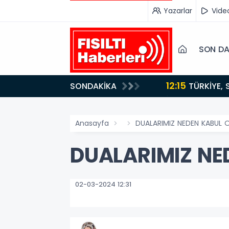
Yazarlar
Vide
SON DA
12:15
SONDAKİKA
ydı!
TÜRKİYE, SUUDİ ARABİSTAN VE PAKİSTAN'DAN KRİTİK ADIM: "MEKKE ORTAK SAVUNMA ANLAŞMASI"
İMZALANDI!
Anasayfa
DUALARIMIZ NEDEN KABUL
DUALARIMIZ NE
02-03-2024 12:31