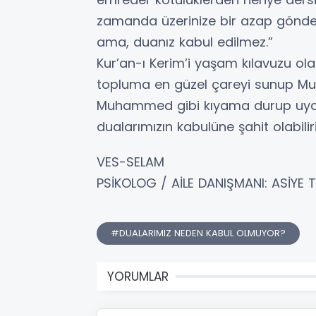
zamanda üzerinize bir azap gönderi
ama, duanız kabul edilmez.”
Kur’an-ı Kerim’i yaşam kılavuzu o
topluma en güzel çareyi sunup Muha
Muhammed gibi kıyama durup uyarm
dualarımızın kabulüne şahit olabiliri
VES-SELAM
PSİKOLOG / AİLE DANIŞMANI: ASİYE
#DUALARIMIZ NEDEN KABUL OLMUYOR?
YORUMLAR