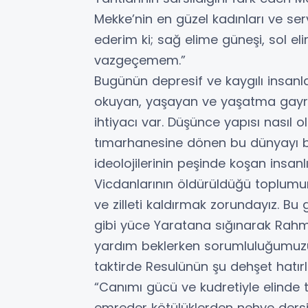
Mekke’nin en güzel kadınları ve se
ederim ki; sağ elime güneşi, sol 
vazgeçemem.”
Bugünün depresif ve kaygılı insanlar
okuyan, yaşayan ve yaşatma gayre
ihtiyacı var. Düşünce yapısı nasıl o
tımarhanesine dönen bu dünyayı ber
ideolojilerinin peşinde koşan insanl
Vicdanlarının öldürüldüğü toplumun z
ve zilleti kaldırmak zorundayız. Bu g
gibi yüce Yaratana sığınarak Rahma
yardım beklerken sorumluluğumuzun 
taktirde Resulünün şu dehşet hatırla
“Canımı gücü ve kudretiyle elinde tu
emreder kötülüklerden nehye dersi