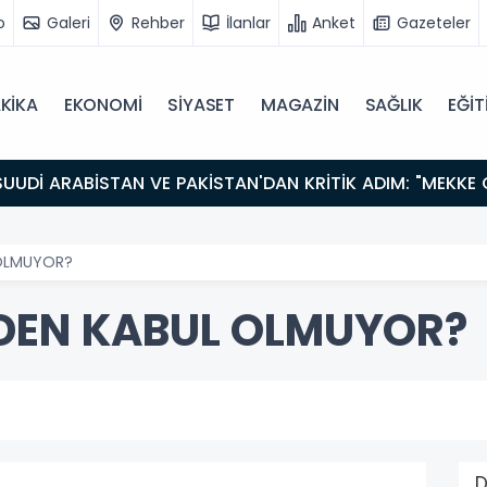
o
Galeri
Rehber
İlanlar
Anket
Gazeteler
KİKA
EKONOMİ
SİYASET
MAGAZİN
SAĞLIK
EĞİT
 OLMUYOR?
DEN KABUL OLMUYOR?
D