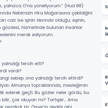
im, yalnızca O’na yöneliyorum.” (Hud 88)
S
nda Nebimizin Hira Mağarasına çekildiğini
i caiz ise işinin tıkırında olduğu; eşinin,
un gözdesi, hizmetinde bulunan insanlar
M
İ
n nedenini merak ediyorum.
i?
Ö
yalnızlığı tercih etti?
erdi vardı?
R
ngi sebep ona yalnızlığı tercih ettirdi?
V
iyarı Almanya topraklarında, mesleğimin
tlik ederek geçti. Bu gözler neler gördü, bu
bilir, çok okuyan mı? Tartışılır… Ama
E
 gezdirdi. Hz. Ömer’in dediği gibi