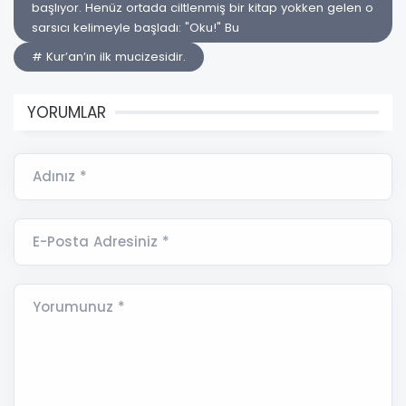
başlıyor. Henüz ortada ciltlenmiş bir kitap yokken gelen o
sarsıcı kelimeyle başladı: "Oku!" ​Bu
# Kur’an’ın ilk mucizesidir.
YORUMLAR
Adınız *
E-Posta Adresiniz *
Yorumunuz *