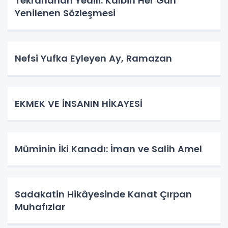
Tekrarlanan Yedili: Kalbin Her Gün
Yenilenen Sözleşmesi
Nefsi Yufka Eyleyen Ay, Ramazan
​EKMEK VE İNSANIN HİKAYESİ
Müminin İki Kanadı: İman ve Salih Amel
Sadakatin Hikâyesinde Kanat Çırpan
Muhafızlar