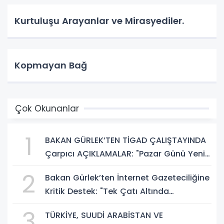
Kurtuluşu Arayanlar ve Mirasyediler.
Kopmayan Bağ
Çok Okunanlar
1
BAKAN GÜRLEK’TEN TİGAD ÇALIŞTAYINDA
Çarpıcı AÇIKLAMALAR: "Pazar Günü Yeni
Bir Aydınlığa Uyanacağız"
2
Bakan Gürlek’ten İnternet Gazeteciliğine
Kritik Destek: "Tek Çatı Altında
Toplanmalıyız, Yasal Düzenlemeye
3
TÜRKİYE, SUUDİ ARABİSTAN VE
Hazırız"