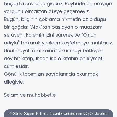
boşlukta savrulup gideriz. Beyhude bir arayışın
yorgunu olmaktan öteye geçemeyiz.
​Bugün, bilginin çok ama hikmetin az olduğu
bir çağda; "Alak"tan başlayan o muazzam
serüveni, kalemin izini sürerek ve "O’nun
adıyla" bakarak yeniden keşfetmeye muhtacız.
Unutmayalım ki; kainat okunmayı bekleyen
dev bir kitap, insan ise o kitabın en kıymetli
cümlesidir.
Gönül kitabımızın sayfalarında okunmak
dileğiyle.
Selam ve muhabbetle.
#Gönle Düşen İlk Emir. ​İnsanlık tarihinin en büyük devrimi