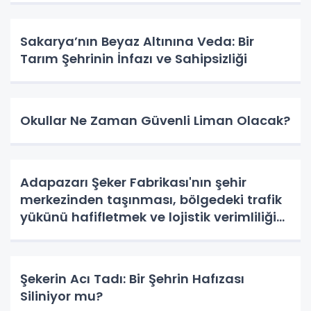
Sakarya’nın Beyaz Altınına Veda: Bir
Tarım Şehrinin İnfazı ve Sahipsizliği
Okullar Ne Zaman Güvenli Liman Olacak?
Adapazarı Şeker Fabrikası'nın şehir
merkezinden taşınması, bölgedeki trafik
yükünü hafifletmek ve lojistik verimliliği
artırmak adına uzun süredir Sakarya'nın
gündeminde olan stratejik bir konu.
Şekerin Acı Tadı: Bir Şehrin Hafızası
Siliniyor mu?