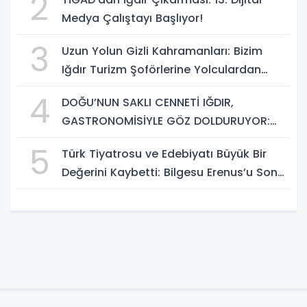
2
Geliştirme Eğitimi Başlıyor!
Medya Çalıştayı Başlıyor!
3
Uzun Yolun Gizli Kahramanları: Bizim
Iğdır Turizm Şoförlerine Yolculardan
Büyük Teşekkür!
4
DOĞU’NUN SAKLI CENNETİ IĞDIR,
GASTRONOMİSİYLE GÖZ DOLDURUYOR:
KAFKAS VE ANADOLU KÜLTÜRÜNÜN
5
Türk Tiyatrosu ve Edebiyatı Büyük Bir
BULUŞMA NOKTASI
Değerini Kaybetti: Bilgesu Erenus’u Son
Yolculuğuna Uğurluyoruz