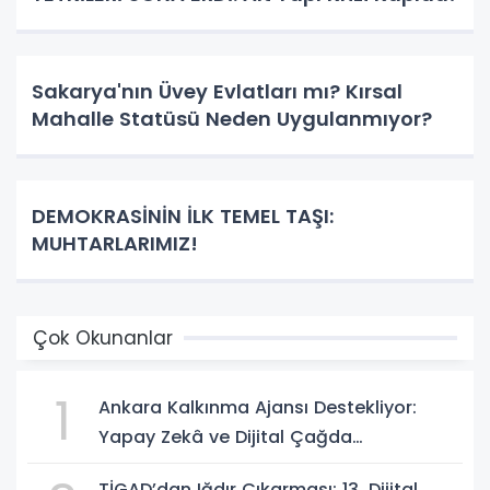
Sakarya'nın Üvey Evlatları mı? Kırsal
Mahalle Statüsü Neden Uygulanmıyor?
DEMOKRASİNİN İLK TEMEL TAŞI:
MUHTARLARIMIZ!
Çok Okunanlar
1
Ankara Kalkınma Ajansı Destekliyor:
Yapay Zekâ ve Dijital Çağda
Dezenformasyonla Mücadele Kapasite
TİGAD’dan Iğdır Çıkarması: 13. Dijital