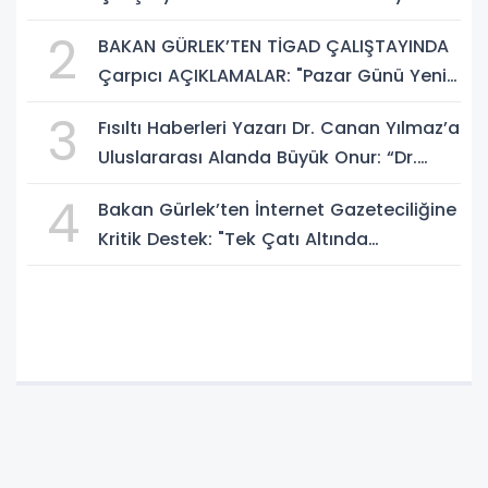
Sosyal Medya Düzenlemesi Mesajı
2
BAKAN GÜRLEK’TEN TİGAD ÇALIŞTAYINDA
Çarpıcı AÇIKLAMALAR: "Pazar Günü Yeni
Bir Aydınlığa Uyanacağız"
3
Fısıltı Haberleri Yazarı Dr. Canan Yılmaz’a
Uluslararası Alanda Büyük Onur: “Dr.
A.P.J. Abdul Kalam İlham Ödülü 2026”
4
Bakan Gürlek’ten İnternet Gazeteciliğine
Kritik Destek: "Tek Çatı Altında
Toplanmalıyız, Yasal Düzenlemeye
Hazırız"