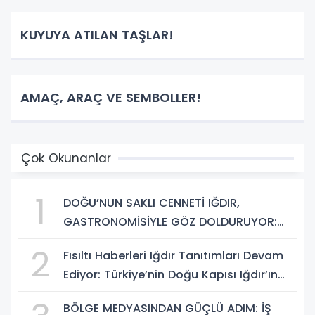
KUYUYA ATILAN TAŞLAR!
AMAÇ, ARAÇ VE SEMBOLLER!
Çok Okunanlar
1
DOĞU’NUN SAKLI CENNETİ IĞDIR,
GASTRONOMİSİYLE GÖZ DOLDURUYOR:
KAFKAS VE ANADOLU KÜLTÜRÜNÜN
2
Fısıltı Haberleri Iğdır Tanıtımları Devam
BULUŞMA NOKTASI
Ediyor: Türkiye’nin Doğu Kapısı Iğdır’ın
Saklı Cennetleri Keşfedilmeyi Bekliyor
BÖLGE MEDYASINDAN GÜÇLÜ ADIM: İŞ