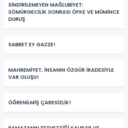
SİNDİRİLEMEYEN MAĞLUBİYET:
SÖMÜRGECİLİK SONRASI ÖFKE VE MÜMİNCE
DURUŞ
SABRET EY GAZZE!
MAHREMİYET, İNSANIN ÖZGÜR İRADESİYLE
VAR OLUŞU!
ÖĞRENİLMİŞ ÇARESİZLİK!
RAMAZANIN FETHETTİĞİ KALPLER VE