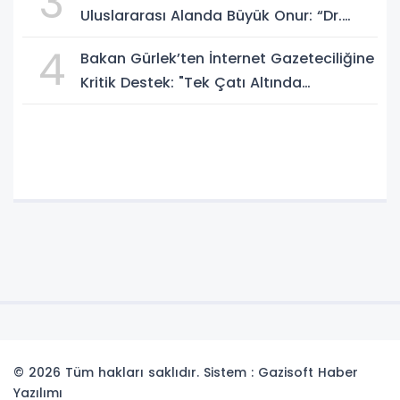
3
Uluslararası Alanda Büyük Onur: “Dr.
A.P.J. Abdul Kalam İlham Ödülü 2026”
4
Bakan Gürlek’ten İnternet Gazeteciliğine
Kritik Destek: "Tek Çatı Altında
Toplanmalıyız, Yasal Düzenlemeye
Hazırız"
© 2026 Tüm hakları saklıdır. Sistem : Gazisoft
Haber
Yazılımı