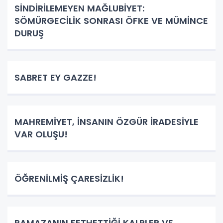
SİNDİRİLEMEYEN MAĞLUBİYET:
SÖMÜRGECİLİK SONRASI ÖFKE VE MÜMİNCE
DURUŞ
SABRET EY GAZZE!
MAHREMİYET, İNSANIN ÖZGÜR İRADESİYLE
VAR OLUŞU!
ÖĞRENİLMİŞ ÇARESİZLİK!
RAMAZANIN FETHETTİĞİ KALPLER VE