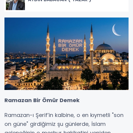
Ramazan Bir Ömür Demek
​Ramazan-ı Şerif’in kalbine, o en kıymetli "son
on güne" girdiğimiz şu günlerde, İslam
geleneğinin o meşhur hakikatini yeniden