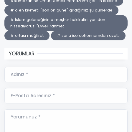
#Ramazan Bir Ömür Demek ​Ramazan-ı Şerif’in kalbine
# o en kıymetli "son on güne" girdiğimiz şu günlerde
# İslam geleneğinin o meşhur hakikatini yeniden
hissediyoruz: "Evveli rahmet
# ortası mağfiret
# sonu ise cehennemden azattı
YORUMLAR
Adınız *
E-Posta Adresiniz *
Yorumunuz *