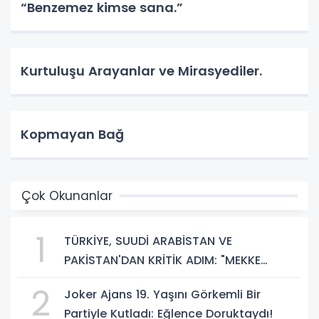
“Benzemez kimse sana.”
Kurtuluşu Arayanlar ve Mirasyediler.
Kopmayan Bağ
Çok Okunanlar
1
TÜRKİYE, SUUDİ ARABİSTAN VE
PAKİSTAN'DAN KRİTİK ADIM: "MEKKE
ORTAK SAVUNMA ANLAŞMASI" İMZALANDI!
2
Joker Ajans 19. Yaşını Görkemli Bir
Partiyle Kutladı: Eğlence Doruktaydı!