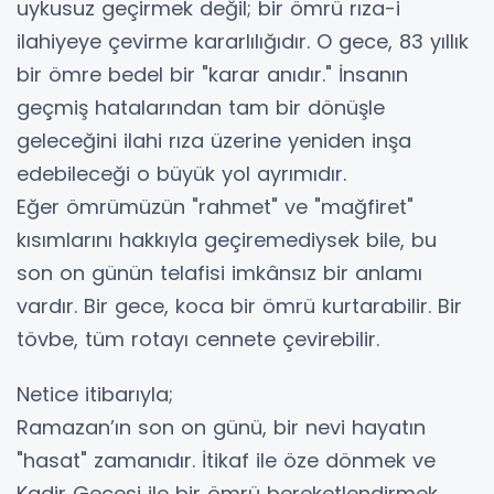
uykusuz geçirmek değil; bir ömrü rıza-i
ilahiyeye çevirme kararlılığıdır. O gece, 83 yıllık
bir ömre bedel bir "karar anıdır." İnsanın
geçmiş hatalarından tam bir dönüşle
geleceğini ilahi rıza üzerine yeniden inşa
edebileceği o büyük yol ayrımıdır.
​Eğer ömrümüzün "rahmet" ve "mağfiret"
kısımlarını hakkıyla geçiremediysek bile, bu
son on günün telafisi imkânsız bir anlamı
vardır. Bir gece, koca bir ömrü kurtarabilir. Bir
tövbe, tüm rotayı cennete çevirebilir.
​Netice itibarıyla;
Ramazan’ın son on günü, bir nevi hayatın
"hasat" zamanıdır. İtikaf ile öze dönmek ve
Kadir Gecesi ile bir ömrü bereketlendirmek