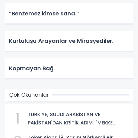
“Benzemez kimse sana.”
Kurtuluşu Arayanlar ve Mirasyediler.
Kopmayan Bağ
Çok Okunanlar
1
TÜRKİYE, SUUDİ ARABİSTAN VE
PAKİSTAN'DAN KRİTİK ADIM: "MEKKE
ORTAK SAVUNMA ANLAŞMASI" İMZALANDI!
Joker Ajans 19. Yaşını Görkemli Bir