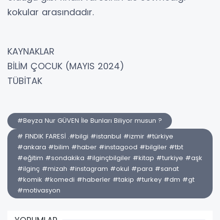
kokular arasındadır.
KAYNAKLAR
BİLİM ÇOCUK (MAYIS 2024)
TÜBİTAK
#Beyza Nur GÜVEN İle Bunları Biliyor musun ?
# FINDIK FARESİ .#bilgi #istanbul #izmir #türkiye
#ankara #bilim #haber #instagood #bilgiler #tbt
#eğitim #sondakika #ilginçbilgiler #kitap #turkiye #aşk
#ilginç #mizah #instagram #okul #para #sanat
#komik #komedi #haberler #takip #turkey #dm #gt
#motivasyon