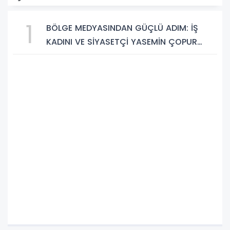
1
BÖLGE MEDYASINDAN GÜÇLÜ ADIM: İŞ
KADINI VE SİYASETÇİ YASEMİN ÇOPUR
TAŞ, TÜMORSİAD KADIN KOLLARINDA!