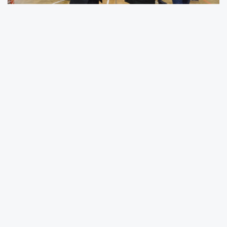
İçişleri Bakanlığı Sivil Toplumla İlişkiler Genel
Müdürlüğü’nün desteklediği projelerin
tanıtıldığı etkinlikte, Dernek Genel Başkanı ve
Sakarya Milletvekili Ali İnci’den gençlere yönelik
çarpıcı açıklamalar geldi. İnci, “Avrupa
Şampiyonu olan gencimize araba, Dünya
Şampiyonu olan gencimize ev, olimpiyat
şampiyonu olanı ise dayalı döşeli bir ev ve
son model araba ile evlendirme sözü
veriyorum,” diyerek gençlere verdiği önemi bir
kez daha ortaya koydu.