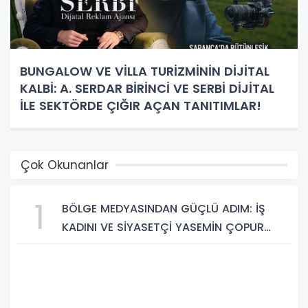
BUNGALOW VE VİLLA TURİZMİNİN DİJİTAL
KALBİ: A. SERDAR BİRİNCİ VE SERBİ DİJİTAL
İLE SEKTÖRDE ÇIĞIR AÇAN TANITIMLAR!
Çok Okunanlar
1
BÖLGE MEDYASINDAN GÜÇLÜ ADIM: İŞ
KADINI VE SİYASETÇİ YASEMİN ÇOPUR
TAŞ, TÜMORSİAD KADIN KOLLARINDA!