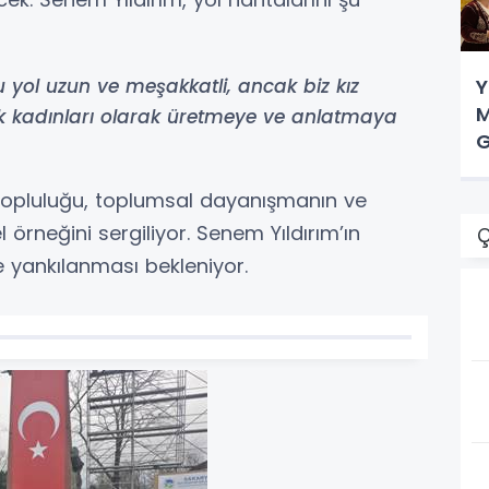
Y
Bu yol uzun ve meşakkatli, ancak biz kız
M
k kadınları olarak üretmeye ve anlatmaya
G
Topluluğu, toplumsal dayanışmanın ve
l örneğini sergiliyor. Senem Yıldırım’ın
Ç
e yankılanması bekleniyor.