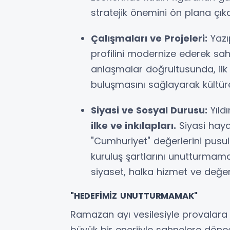
stratejik önemini ön plana çıka
Çalışmaları ve Projeleri:
Yazı
profilini modernize ederek sah
anlaşmalar doğrultusunda, ilk 
buluşmasını sağlayarak kültürel
Siyasi ve Sosyal Durusu:
Yıldı
ilke ve inkılapları.
Siyasi haya
"Cumhuriyet" değerlerini pusul
kuruluş şartlarını unutturmam
siyaset, halka hizmet ve değer
"HEDEFİMİZ UNUTTURMAMAK"
Ramazan ayı vesilesiyle provalara 
büyük bir enerjiyle sahnelere dönec