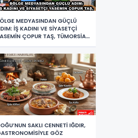
ÖLGE MEDYASINDAN GÜÇLÜ
DIM: İŞ KADINI VE SİYASETÇİ
ASEMİN ÇOPUR TAŞ, TÜMORSİAD
ADIN KOLLARINDA!
OĞU’NUN SAKLI CENNETİ IĞDIR,
ASTRONOMİSİYLE GÖZ