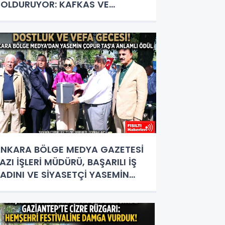
OLDURUYOR: KAFKAS VE
NADOLU KÜLTÜRÜNÜN BULUŞMA
OKTASI
NKARA BÖLGE MEDYA GAZETESİ
AZI İŞLERİ MÜDÜRÜ, BAŞARILI İŞ
ADINI VE SİYASETÇİ YASEMİN
OPUR TAŞ’A ANLAMLI PLAKET!