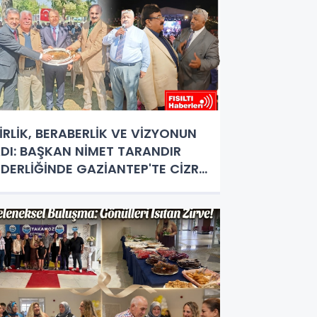
İRLİK, BERABERLİK VE VİZYONUN
DI: BAŞKAN NİMET TARANDIR
İDERLİĞİNDE GAZİANTEP'TE CİZRE
ÜZGARI ESTİ!