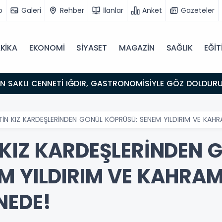
o
Galeri
Rehber
İlanlar
Anket
Gazeteler
KİKA
EKONOMİ
SİYASET
MAGAZİN
SAĞLIK
EĞİT
ULUŞMA NOKTASI
İN KIZ KARDEŞLERİNDEN GÖNÜL KÖPRÜSÜ: SENEM YILDIRIM VE KAHR
KIZ KARDEŞLERİNDEN 
M YILDIRIM VE KAHRA
NEDE!