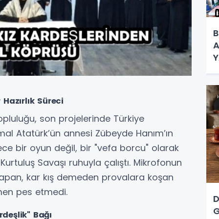
B
A
Y
K
Hazırlık Süreci
pluluğu, son projelerinde Türkiye
mal Atatürk’ün annesi Zübeyde Hanım’ın
ece bir oyun değil, bir "vefa borcu" olarak
Kurtuluş Savaşı ruhuyla çalıştı. Mikrofonun
yapan, kar kış demeden provalara koşan
ğmen pes etmedi.
D
G
rdeşlik" Bağı