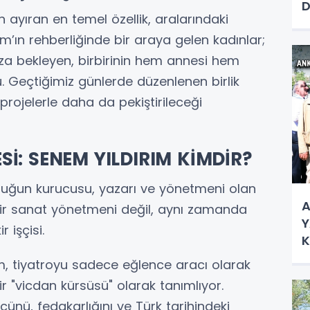
D
 ayıran en temel özellik, aralarındaki
A
m’ın rehberliğinde bir araya gelen kadınlar;
N
a bekleyen, birbirinin hem annesi hem
. Geçtiğimiz günlerde düzenlenen birlik
projelerle daha da pekiştirileceği
Sİ: SENEM YILDIRIM KİMDİR?
uluğun kurucusu, yazarı ve yönetmeni olan
A
 bir sanat yönetmeni değil, aynı zamanda
Y
 işçisi.
K
Ç
m, tiyatroyu sadece eğlence aracı olarak
 bir "vicdan kürsüsü" olarak tanımlıyor.
ünü, fedakarlığını ve Türk tarihindeki