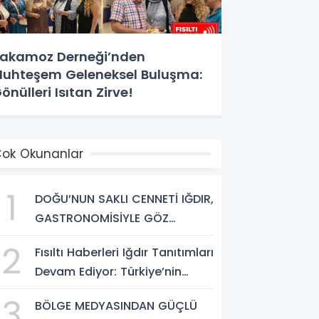
akamoz Derneği’nden
uhteşem Geleneksel Buluşma:
önülleri Isıtan Zirve!
ok Okunanlar
1
DOĞU’NUN SAKLI CENNETİ IĞDIR,
GASTRONOMİSİYLE GÖZ
DOLDURUYOR: KAFKAS VE
2
Fısıltı Haberleri Iğdır Tanıtımları
ANADOLU KÜLTÜRÜNÜN
Devam Ediyor: Türkiye’nin
BULUŞMA NOKTASI
Doğu Kapısı Iğdır’ın Saklı
3
BÖLGE MEDYASINDAN GÜÇLÜ
Cennetleri Keşfedilmeyi