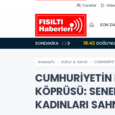
Yazarlar
Vide
SON DA
18:42
SONDAKİKA
DOĞU’NUN SAKLI CENNETİ IĞDIR, GASTRONOMİSİYLE GÖZ DOLDURUYOR: KAFKAS VE ANADOLU
KÜLTÜRÜNÜN B
Anasayfa
Kültür & Sanat
CUMHURİYET
CUMHURİYETİN 
KÖPRÜSÜ: SENE
KADINLARI SAH