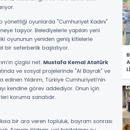
rıyor.
p yönettiği oyunlarda "Cumhuriyet Kadını"
neye taşıyor. Belediyelerle yapılan yeni
iki oyununun yeniden geniş kitlelerle
 bir seferberlik başlatıyor.
B
A
rım’ın çizgisi net:
Mustafa Kemal Atatürk
L
tında ve sosyal projelerinde "Al Bayrak" ve
R
a edinen Yıldırım, Türkiye Cumhuriyeti’nin
ayı kendine görev addediyor. Onun için
leri koruma sanatıdır.
kısa bir ara veren topluluk, bayram sonrası
ek. Senem Yıldırım, yol haritalarını şu