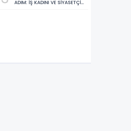
ADIM: İŞ KADINI VE SİYASETÇİ
Bekliyor
YASEMİN ÇOPUR TAŞ,
TÜMORSİAD KADIN KOLLARINDA!