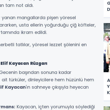
G
dan tam not aldı.
D
A
v yanan mangallarda pişen yöresel
N
rarken, usta ellerin yoğurduğu çiğ köfteler,
rtamında ikram edildi.
rbetli tatlılar, yöresel lezzet şölenini en
 Elif Kayacan Rüzgarı
. Gecenin başından sonuna kadar
it türküler, dinleyicilere hem hüzünlü hem
A
Y
lif Kayacan
'ın sahneye çıkışıyla heyecan
K
Ç
ormans:
Kayacan, içten yorumuyla söylediği