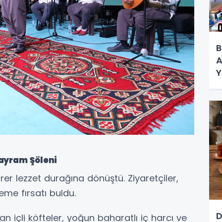
B
A
Y
K
ayram Şöleni
irer lezzet durağına dönüştü. Ziyaretçiler,
eme fırsatı buldu.
D
n içli köfteler, yoğun baharatlı iç harcı ve