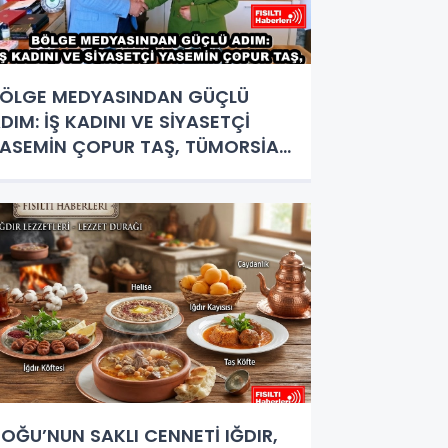
ÖLGE MEDYASINDAN GÜÇLÜ
DIM: İŞ KADINI VE SİYASETÇİ
ASEMİN ÇOPUR TAŞ, TÜMORSİAD
ADIN KOLLARINDA!
OĞU’NUN SAKLI CENNETİ IĞDIR,