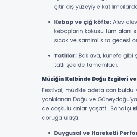
çıtır dış yüzeyiyle katılımcılar
Kebap ve çiğ köfte:
Alev ale
kebapların kokusu tüm alanı sa
sıcak ve samimi sıra gecesi o
Tatlılar:
Baklava, künefe gibi şe
tatlı şekilde tamamladı.
Müziğin Kalbinde Doğu Ezgileri ve
Festival, müzikle adeta can buldu
yankılanan Doğu ve Güneydoğu'ya a
de coşkulu anlar yaşattı. Sanatçı
E
doruğa ulaştı.
Duygusal ve Hareketli Perf