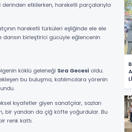
i derinden etkilerken, hareketli parçalarıyla
tçının hareketli türküleri eşliğinde ele ele
e dansın birleştirici gücüyle eğlencenin
B
bölgenin köklü geleneği
Sıra Gecesi
oldu.
A
L
kleşen bu buluşma, katılımcılara yörenin
R
sundu.
sel kıyafetler giyen sanatçılar, sazları
en, bir yandan da çiğ köfte yoğurdular. Bu
r renk kattı.