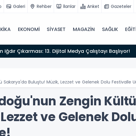
o
Galeri
Rehber
İlanlar
Anket
Gazeteler
KİKA
EKONOMİ
SİYASET
MAGAZİN
SAĞLIK
EĞİT
irme Eğitimi Başlıyor!
Sakarya'da Buluştu! Müzik, Lezzet ve Gelenek Dolu Festivalle
doğu'nun Zengin Kültü
 Lezzet ve Gelenek Dolu
e!