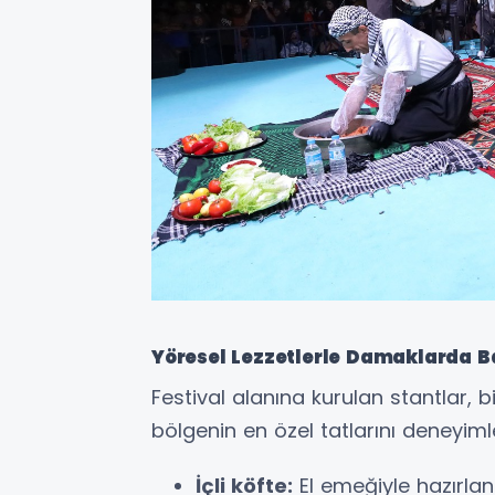
Yöresel Lezzetlerle Damaklarda B
Festival alanına kurulan stantlar, b
bölgenin en özel tatlarını deneyiml
İçli köfte:
El emeğiyle hazırlana