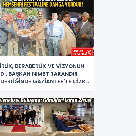
İRLİK, BERABERLİK VE VİZYONUN
DI: BAŞKAN NİMET TARANDIR
İDERLİĞİNDE GAZİANTEP'TE CİZRE
ÜZGARI ESTİ!