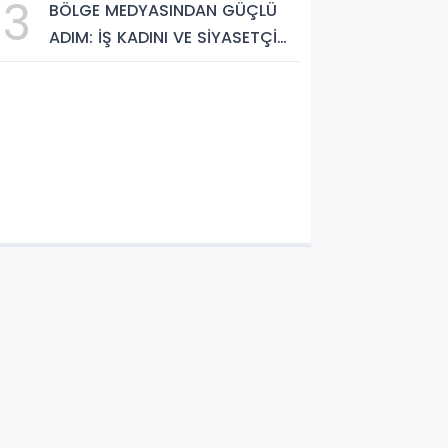
3
BÖLGE MEDYASINDAN GÜÇLÜ
Cennetleri Keşfedilmeyi
ADIM: İŞ KADINI VE SİYASETÇİ
Bekliyor
YASEMİN ÇOPUR TAŞ,
TÜMORSİAD KADIN KOLLARINDA!