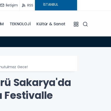
İletişim
RSS
İM
TEKNOLOJİ
Kültür & Sanat
10:34
Uzun Y
 Unutulmaz Gece!
rü Sakarya'da
 Festivalle