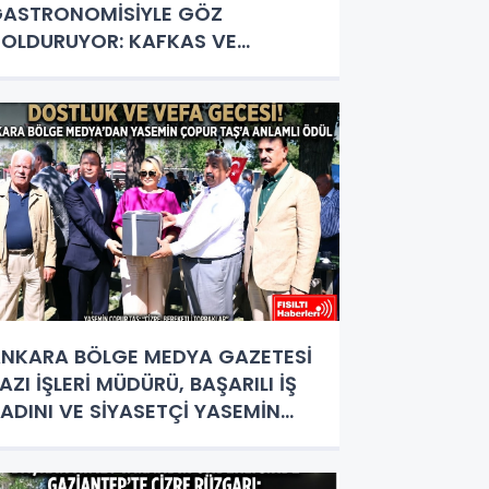
ASTRONOMİSİYLE GÖZ
OLDURUYOR: KAFKAS VE
NADOLU KÜLTÜRÜNÜN BULUŞMA
OKTASI
NKARA BÖLGE MEDYA GAZETESİ
AZI İŞLERİ MÜDÜRÜ, BAŞARILI İŞ
ADINI VE SİYASETÇİ YASEMİN
OPUR TAŞ’A ANLAMLI PLAKET!