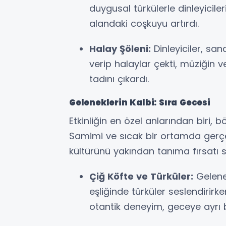
duygusal türkülerle dinleyiciler
alandaki coşkuyu artırdı.
Halay Şöleni:
Dinleyiciler, sana
verip halaylar çekti, müziğin v
tadını çıkardı.
Geleneklerin Kalbi: Sıra Gecesi
Etkinliğin en özel anlarından biri, 
Samimi ve sıcak bir ortamda gerçe
kültürünü yakından tanıma fırsatı 
Çiğ Köfte ve Türküler:
Gelenek
eşliğinde türküler seslendirirk
otantik deneyim, geceye ayrı bi