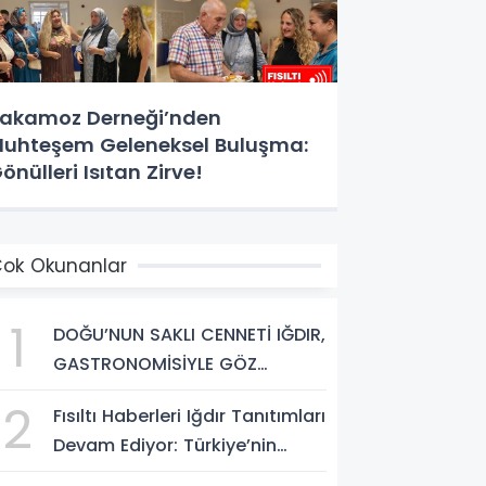
akamoz Derneği’nden
uhteşem Geleneksel Buluşma:
önülleri Isıtan Zirve!
ok Okunanlar
1
DOĞU’NUN SAKLI CENNETİ IĞDIR,
GASTRONOMİSİYLE GÖZ
DOLDURUYOR: KAFKAS VE
2
Fısıltı Haberleri Iğdır Tanıtımları
ANADOLU KÜLTÜRÜNÜN
Devam Ediyor: Türkiye’nin
BULUŞMA NOKTASI
Doğu Kapısı Iğdır’ın Saklı