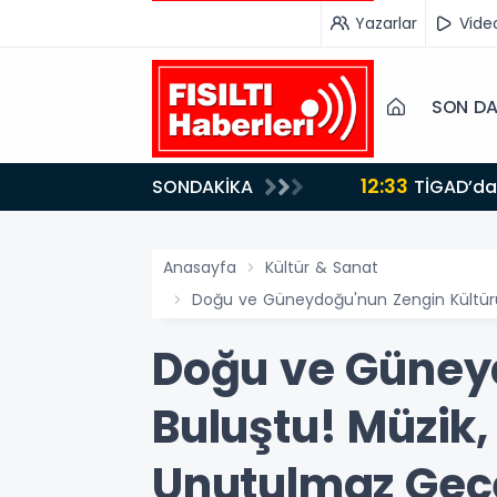
Yazarlar
Vide
SON DA
10:52
SONDAKİKA
Ankara Kalkınma Ajansı Destekliyor: Yapay Zekâ ve Dijital Çağda Dezenformasyonla Mücadele
Kapasite Gelişt
Anasayfa
Kültür & Sanat
Doğu ve Güneydoğu'nun Zengin Kültürü 
Doğu ve Güney
Buluştu! Müzik,
Unutulmaz Gec