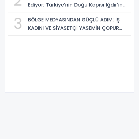
2
Ediyor: Türkiye’nin Doğu Kapısı Iğdır’ın
Saklı Cennetleri Keşfedilmeyi Bekliyor
3
BÖLGE MEDYASINDAN GÜÇLÜ ADIM: İŞ
KADINI VE SİYASETÇİ YASEMİN ÇOPUR
TAŞ, TÜMORSİAD KADIN KOLLARINDA!