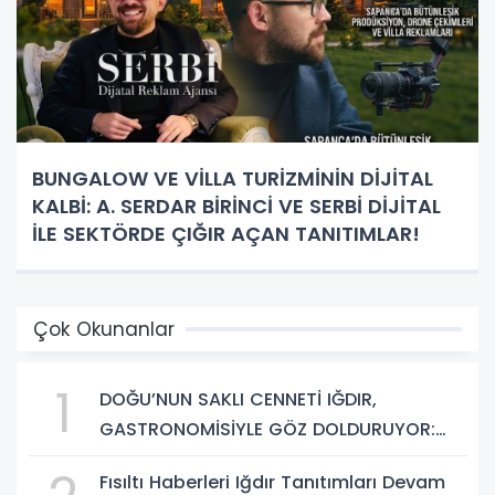
BUNGALOW VE VİLLA TURİZMİNİN DİJİTAL
KALBİ: A. SERDAR BİRİNCİ VE SERBİ DİJİTAL
İLE SEKTÖRDE ÇIĞIR AÇAN TANITIMLAR!
Çok Okunanlar
1
DOĞU’NUN SAKLI CENNETİ IĞDIR,
GASTRONOMİSİYLE GÖZ DOLDURUYOR:
KAFKAS VE ANADOLU KÜLTÜRÜNÜN
Fısıltı Haberleri Iğdır Tanıtımları Devam
BULUŞMA NOKTASI