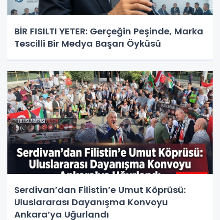
BİR FISILTI YETER: Gerçeğin Peşinde, Marka
Tescilli Bir Medya Başarı Öyküsü
Serdivan’dan Filistin’e Umut Köprüsü:
Uluslararası Dayanışma Konvoyu
Ankara’ya Uğurlandı