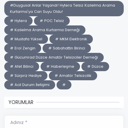
#Duygusal Anlar Yaşandı! Hytera Telsiz Kızılelma Arama
Kurtarma'ya Can Suyu Oldu!
# Hytera
# POC Telsiz
# Kızılelma Arama Kurtarma Derneği
# Mustafa Yüksel
# MKM Elektronik
# Erol Zengin
# Sabahattin Birinci
# Gücumrad Düzce Amatör Telsizciler Derneği
# Afet Bilinci
# Haberleşme
# Düzce
# Sürpriz Hediye
# Amatör Telsizcilik
# Acil Durum İletişimi
#
YORUMLAR
Adınız *