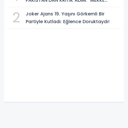
PAKİSTAN'DAN KRİTİK ADIM: "MEKKE
ORTAK SAVUNMA ANLAŞMASI" İMZALANDI!
2
Joker Ajans 19. Yaşını Görkemli Bir
Partiyle Kutladı: Eğlence Doruktaydı!