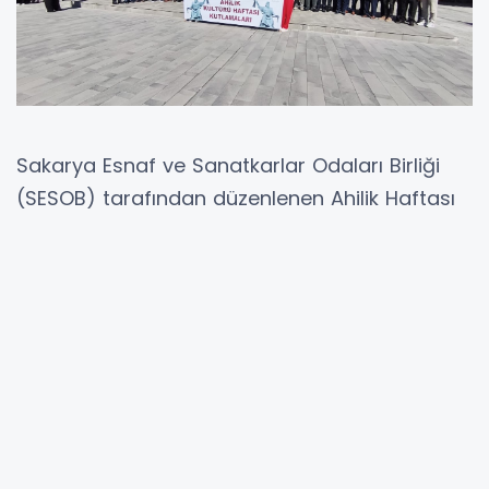
Sakarya Esnaf ve Sanatkarlar Odaları Birliği
(SESOB) tarafından düzenlenen Ahilik Haftası
etkinlikleri, kentte büyük bir heyecan yarattı.
Ahi Evran'ın yüzyıllardır yaşattığı dayanışma ve
esnaflık ahlakı, Çark Caddesi'nde mehteran
marşları eşliğindeki yürüyüşle yeniden
canlandı. Yürüyüşün ardından katılımcılar,
Demokrasi Meydanı'nda anlamlı bir tören
gerçekleştirdi.
Günün Programında Neler Var?