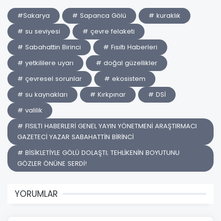
#Sakarya
# Sapanca Gölü
# kuraklık
# su seviyesi
# çevre felaketi
# Sabahattin Birinci
# Fısıltı Haberleri
# yetkililere uyarı
# doğal güzellikler
# çevresel sorunlar
# ekosistem
# su kaynakları
# Kırkpınar
# DSİ
# valilik
# FISILTI HABERLERİ GENEL YAYIN YÖNETMENİ ARAŞTIRMACI
GAZETECİ YAZAR SABAHATTİN BİRİNCİ
# BİSİKLETİYLE GÖLÜ DOLAŞTI; TEHLİKENİN BOYUTUNU
GÖZLER ÖNÜNE SERDİ!
YORUMLAR