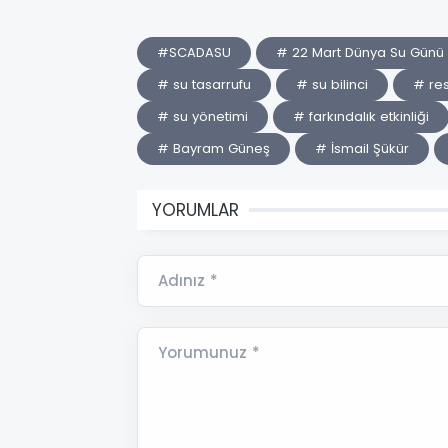
#SCADASU
# 22 Mart Dünya Su Günü
# su tasarrufu
# su bilinci
# re
# su yönetimi
# farkındalık etkinliği
# Bayram Güneş
# İsmail Şükür
YORUMLAR
Adınız *
Yorumunuz *