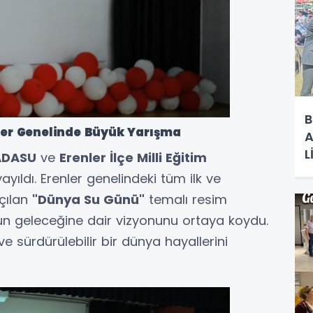
B
nler Genelinde Büyük Yarışma
A
L
ADASU
ve
Erenler İlçe Milli Eğitim
R
yayıldı. Erenler genelindeki tüm ilk ve
açılan
"Dünya Su Günü"
temalı resim
un geleceğine dair vizyonunu ortaya koydu.
e sürdürülebilir bir dünya hayallerini