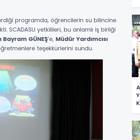
A
N
iği programda, öğrencilerin su bilincine
ti. SCADASU yetkilileri, bu anlamlı iş birliği
yın Bayram GÜNEŞ
’e,
Müdür Yardımcısı
ğretmenlere teşekkürlerini sundu.
A
Y
K
Ç