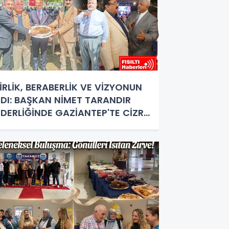
İRLİK, BERABERLİK VE VİZYONUN
DI: BAŞKAN NİMET TARANDIR
İDERLİĞİNDE GAZİANTEP'TE CİZRE
ÜZGARI ESTİ!