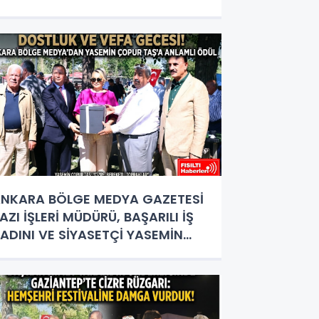
NADOLU KÜLTÜRÜNÜN BULUŞMA
OKTASI
NKARA BÖLGE MEDYA GAZETESİ
AZI İŞLERİ MÜDÜRÜ, BAŞARILI İŞ
ADINI VE SİYASETÇİ YASEMİN
OPUR TAŞ’A ANLAMLI PLAKET!