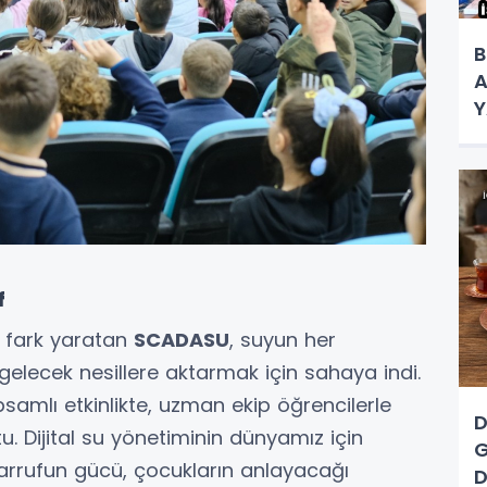
B
A
Y
K
f
de fark yaratan
SCADASU
, suyun her
gelecek nesillere aktarmak için sahaya indi.
samlı etkinlikte, uzman ekip öğrencilerle
D
u. Dijital su yönetiminin dünyamız için
G
sarrufun gücü, çocukların anlayacağı
D