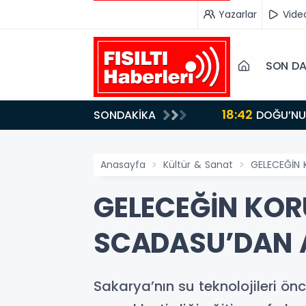
Yazarlar
Vide
SON DA
18:42
SONDAKİKA
DOĞU’NUN SAKLI CENNETİ IĞDIR, GASTRONOMİSİYLE GÖZ DOLDURUYOR: KAFKAS VE ANADOLU
KÜLTÜRÜNÜN B
Anasayfa
Kültür & Sanat
GELECEĞİN 
GELECEĞİN KOR
SCADASU’DAN A
Sakarya’nın su teknolojileri ö