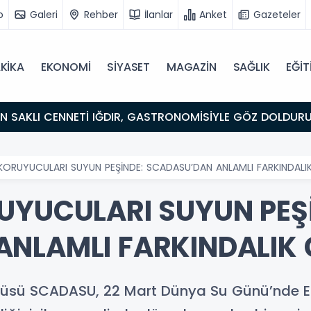
o
Galeri
Rehber
İlanlar
Anket
Gazeteler
KİKA
EKONOMİ
SİYASET
MAGAZİN
SAĞLIK
EĞİT
ULUŞMA NOKTASI
KORUYUCULARI SUYUN PEŞİNDE: SCADASU’DAN ANLAMLI FARKINDALIK
UYUCULARI SUYUN PEŞ
NLAMLI FARKINDALIK 
ncüsü SCADASU, 22 Mart Dünya Su Günü’nde Er