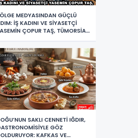
ÖLGE MEDYASINDAN GÜÇLÜ
DIM: İŞ KADINI VE SİYASETÇİ
ASEMİN ÇOPUR TAŞ, TÜMORSİAD
ADIN KOLLARINDA!
OĞU’NUN SAKLI CENNETİ IĞDIR,
ASTRONOMİSİYLE GÖZ
OLDURUYOR: KAFKAS VE