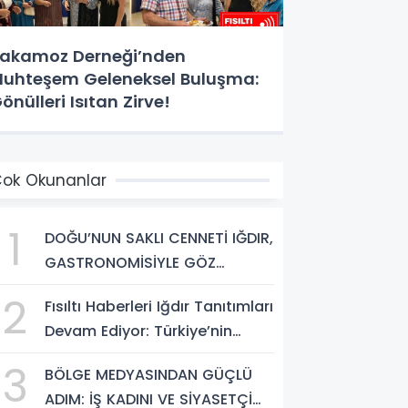
akamoz Derneği’nden
uhteşem Geleneksel Buluşma:
önülleri Isıtan Zirve!
ok Okunanlar
1
DOĞU’NUN SAKLI CENNETİ IĞDIR,
GASTRONOMİSİYLE GÖZ
DOLDURUYOR: KAFKAS VE
2
Fısıltı Haberleri Iğdır Tanıtımları
ANADOLU KÜLTÜRÜNÜN
Devam Ediyor: Türkiye’nin
BULUŞMA NOKTASI
Doğu Kapısı Iğdır’ın Saklı
3
BÖLGE MEDYASINDAN GÜÇLÜ
Cennetleri Keşfedilmeyi
ADIM: İŞ KADINI VE SİYASETÇİ
Bekliyor