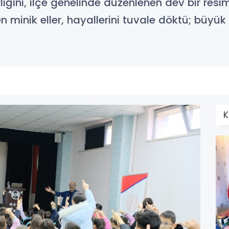
liğini, ilçe genelinde düzenlenen dev bir resi
n minik eller, hayallerini tuvale döktü; büyük 
K