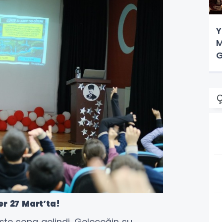
Y
M
G
Ç
er 27 Mart’ta!
işte sona gelindi. Geleceğin su