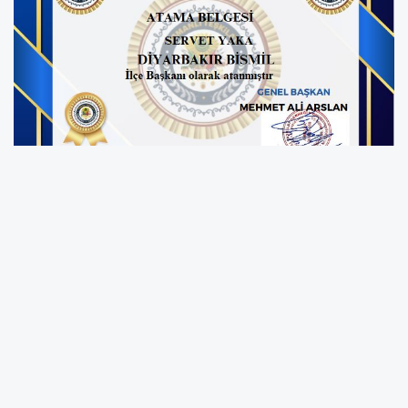
Teşkilatlanma Çalışmaları Hız Kesmiyor
81 ilde ve 33 ülkede faaliyet gösteren Osmanlı
Teşkilatı, il, ilçe ve mahalle düzeyindeki
yapılanmasını güçlendirerek, milli ve manevi
değerleri yaşatma misyonunu daha geniş
kitlelere ulaştırmayı amaçlıyor.