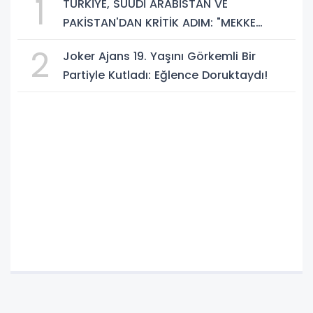
1
TÜRKİYE, SUUDİ ARABİSTAN VE
PAKİSTAN'DAN KRİTİK ADIM: "MEKKE
ORTAK SAVUNMA ANLAŞMASI" İMZALANDI!
2
Joker Ajans 19. Yaşını Görkemli Bir
Partiyle Kutladı: Eğlence Doruktaydı!