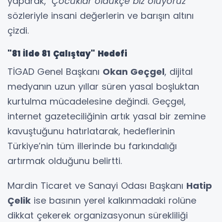
yaparak,
"Çocuklar öldükçe biz ölüyoruz"
sözleriyle insani değerlerin ve barışın altını
çizdi.
"81 İlde 81 Çalıştay" Hedefi
​TİGAD Genel Başkanı
Okan Geçgel
, dijital
medyanın uzun yıllar süren yasal boşluktan
kurtulma mücadelesine değindi. Geçgel,
internet gazeteciliğinin artık yasal bir zemine
kavuştuğunu hatırlatarak, hedeflerinin
Türkiye’nin tüm illerinde bu farkındalığı
artırmak olduğunu belirtti.
​Mardin Ticaret ve Sanayi Odası Başkanı
Hatip
Çelik
ise basının yerel kalkınmadaki rolüne
dikkat çekerek organizasyonun sürekliliği