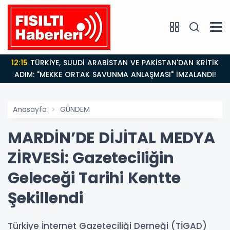
14:21
BAKAN GÜRLEK’TEN TİGAD ÇALIŞTAYINDA Çarpıcı
AÇIKLAMALAR: "Pazar Günü Yeni Bir Aydınlığa
Uyanacağız"
Anasayfa
GÜNDEM
MARDİN’DE DİJİTAL MEDYA
ZİRVESİ: Gazeteciliğin
Geleceği Tarihi Kentte
Şekillendi
Türkiye İnternet Gazeteciliği Derneği (TİGAD)