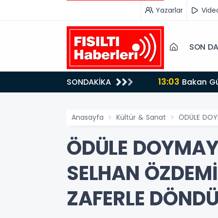
Yazarlar
Vide
SON DA
13:03
SONDAKİKA
Bakan Gürlek’ten İnternet Gazeteciliğine Kritik Destek: "Tek Çatı Altında Toplanmalıyız, Yasal
Düzenlemeye Hazırız"
Anasayfa
Kültür & Sanat
ÖDÜLE DOYM
ÖDÜLE DOYMAYA
SELHAN ÖZDEMİ
ZAFERLE DÖND