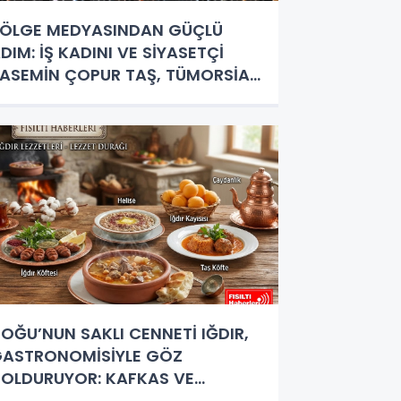
ÖLGE MEDYASINDAN GÜÇLÜ
DIM: İŞ KADINI VE SİYASETÇİ
ASEMİN ÇOPUR TAŞ, TÜMORSİAD
ADIN KOLLARINDA!
OĞU’NUN SAKLI CENNETİ IĞDIR,
ASTRONOMİSİYLE GÖZ
OLDURUYOR: KAFKAS VE
NADOLU KÜLTÜRÜNÜN BULUŞMA