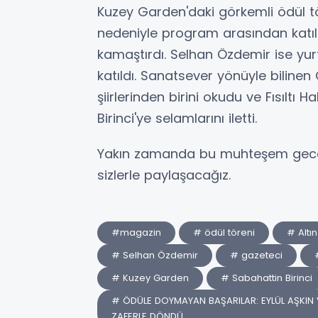
Kuzey Garden'daki görkemli ödül tö
nedeniyle program arasından katılan
kamaştırdı. Selhan Özdemir ise yu
katıldı. Sanatsever yönüyle bilinen
şiirlerinden birini okudu ve Fısıltı
Birinci'ye selamlarını iletti.
Yakın zamanda bu muhteşem geceni
sizlerle paylaşacağız.
#magazin
# ödül töreni
# Altın
# Selhan Özdemir
# gazeteci
# Kuzey Garden
# Sabahattin Birinci
# ÖDÜLE DOYMAYAN BAŞARILAR: EYLÜL AŞKIN 
ZAFERLE DÖNDÜ