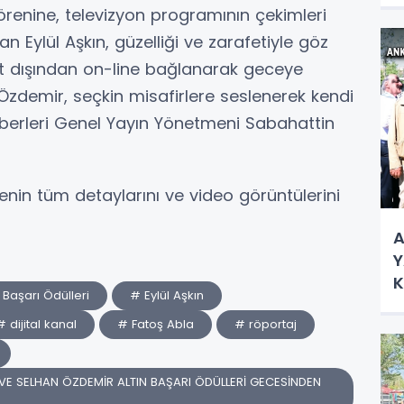
renine, televizyon programının çekimleri
N
 Eylül Aşkın, güzelliği ve zarafetiyle göz
rt dışından on-line bağlanarak geceye
 Özdemir, seçkin misafirlere seslenerek kendi
 Haberleri Genel Yayın Yönetmeni Sabahattin
n tüm detaylarını ve video görüntülerini
A
Y
K
 Başarı Ödülleri
# Eylül Aşkın
Ç
# dijital kanal
# Fatoş Abla
# röportaj
VE SELHAN ÖZDEMİR ALTIN BAŞARI ÖDÜLLERİ GECESİNDEN