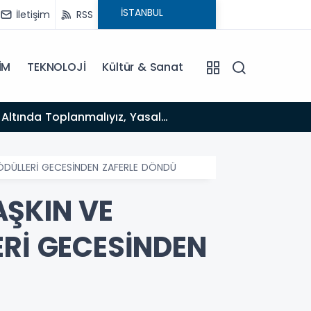
İletişim
RSS
İM
TEKNOLOJİ
Kültür & Sanat
12:12
Fısıltı Haberleri Yazarı Dr. Canan Yılmaz’a Uluslararası Alanda Büyük Onur: “Dr. A.P.J. Abdul Kalam
İlham Ödülü 2026”
 ÖDÜLLERİ GECESİNDEN ZAFERLE DÖNDÜ
AŞKIN VE
ERİ GECESİNDEN