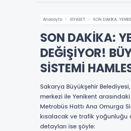
Anasayfa
SİYASET
SON DAKİKA: YENİK
SON DAKİKA: Y
DEĞİŞİYOR! BÜ
SİSTEMİ HAMLES
Sakarya Büyükşehir Belediyesi, 
merkezi ile Yenikent arasındak
Metrobüs Hattı Ana Omurga Siste
kısalacak ve trafik yoğunluğu
detayları ise şöyle: