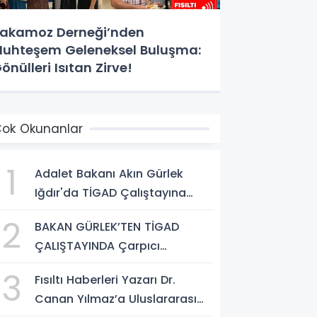
akamoz Derneği’nden
uhteşem Geleneksel Buluşma:
önülleri Isıtan Zirve!
ok Okunanlar
1
Adalet Bakanı Akın Gürlek
Iğdır'da TİGAD Çalıştayına
Katıldı: Terörsüz Türkiye ve
2
BAKAN GÜRLEK’TEN TİGAD
Sosyal Medya Düzenlemesi
ÇALIŞTAYINDA Çarpıcı
Mesajı
AÇIKLAMALAR: "Pazar Günü
3
Fısıltı Haberleri Yazarı Dr.
Yeni Bir Aydınlığa Uyanacağız"
Canan Yılmaz’a Uluslararası