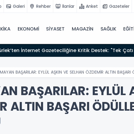
o
Galeri
Rehber
İlanlar
Anket
Gazeteler
KİKA
EKONOMİ
SİYASET
MAGAZİN
SAĞLIK
EĞİT
AYAN BAŞARILAR: EYLÜL AŞKIN VE SELHAN ÖZDEMİR ALTIN BAŞARI
N BAŞARILAR: EYLÜL 
R ALTIN BAŞARI ÖDÜLL
Ü