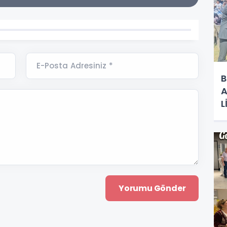
E-Posta Adresiniz *
B
A
L
R