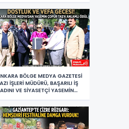
OKTASI
NKARA BÖLGE MEDYA GAZETESİ
AZI İŞLERİ MÜDÜRÜ, BAŞARILI İŞ
ADINI VE SİYASETÇİ YASEMİN
OPUR TAŞ’A ANLAMLI PLAKET!