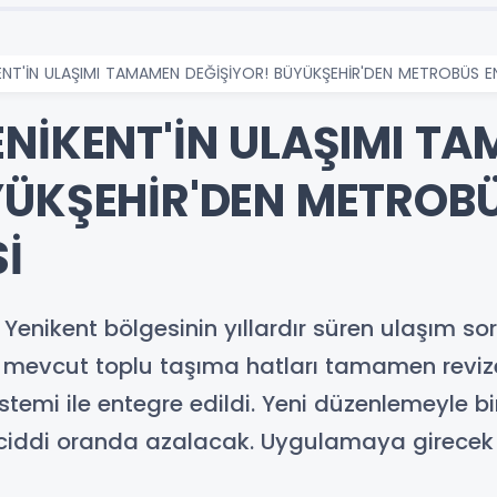
ENT'İN ULAŞIMI TAMAMEN DEĞİŞİYOR! BÜYÜKŞEHİR'DEN METROBÜS E
ENİKENT'İN ULAŞIMI T
YÜKŞEHİR'DEN METROB
İ
Yenikent bölgesinin yıllardır süren ulaşım so
i mevcut toplu taşıma hatları tamamen reviz
mi ile entegre edildi. Yeni düzenlemeyle birl
 ciddi oranda azalacak. Uygulamaya girecek 