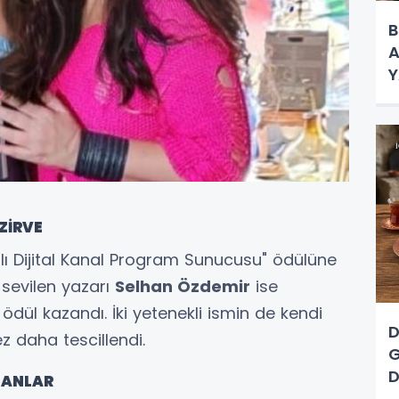
B
A
Y
K
ZİRVE
rılı Dijital Kanal Program Sunucusu" ödülüne
n sevilen yazarı
Selhan Özdemir
ise
ödül kazandı. İki yetenekli ismin de kendi
D
ez daha tescillendi.
G
D
 ANLAR
A