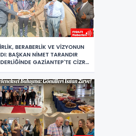
İRLİK, BERABERLİK VE VİZYONUN
DI: BAŞKAN NİMET TARANDIR
İDERLİĞİNDE GAZİANTEP'TE CİZRE
ÜZGARI ESTİ!