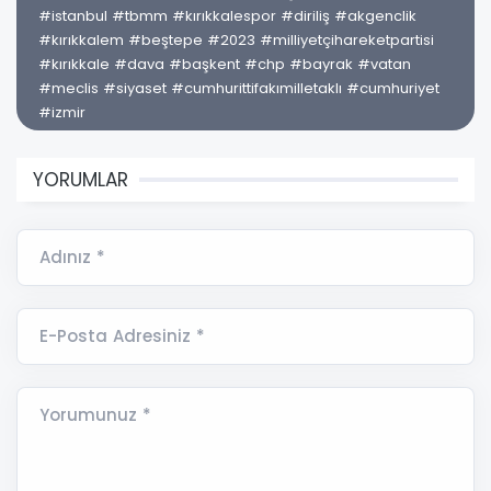
#istanbul #tbmm #kırıkkalespor #diriliş #akgenclik
#kırıkkalem #beştepe #2023 #milliyetçihareketpartisi
#kırıkkale #dava #başkent #chp #bayrak #vatan
#meclis #siyaset #cumhurittifakımilletaklı #cumhuriyet
#izmir
YORUMLAR
Adınız *
E-Posta Adresiniz *
Yorumunuz *