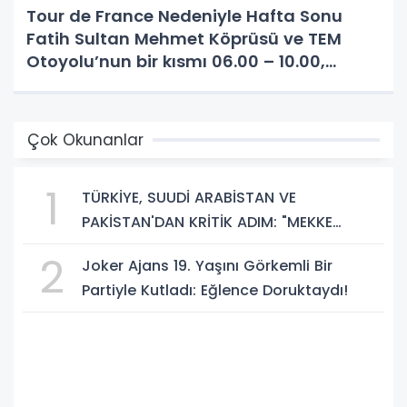
Tour de France Nedeniyle Hafta Sonu
Fatih Sultan Mehmet Köprüsü ve TEM
Otoyolu’nun bir kısmı 06.00 – 10.00,
Beykoz’daki bazı yollar ise 05.30 – 13.00
saatleri arasında trafiğe kapatılacak.
Trafiğe Kapatılacak
Çok Okunanlar
1
TÜRKİYE, SUUDİ ARABİSTAN VE
PAKİSTAN'DAN KRİTİK ADIM: "MEKKE
ORTAK SAVUNMA ANLAŞMASI" İMZALANDI!
2
Joker Ajans 19. Yaşını Görkemli Bir
Partiyle Kutladı: Eğlence Doruktaydı!