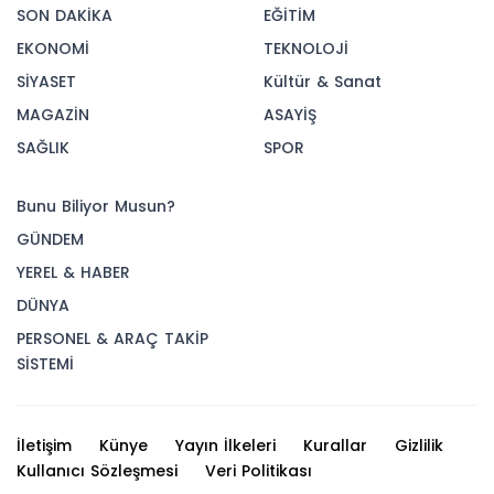
SON DAKİKA
EĞİTİM
EKONOMİ
TEKNOLOJİ
SİYASET
Kültür & Sanat
MAGAZİN
ASAYİŞ
SAĞLIK
SPOR
Bunu Biliyor Musun?
GÜNDEM
YEREL & HABER
DÜNYA
PERSONEL & ARAÇ TAKİP
SİSTEMİ
İletişim
Künye
Yayın İlkeleri
Kurallar
Gizlilik
Kullanıcı Sözleşmesi
Veri Politikası