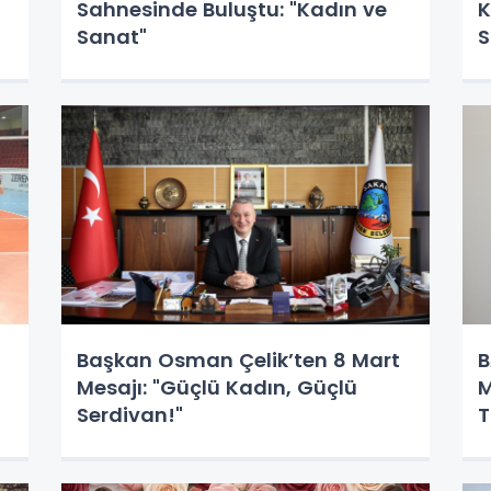
Sahnesinde Buluştu: "Kadın ve
K
Sanat"
S
Başkan Osman Çelik’ten 8 Mart
B
Mesajı: "Güçlü Kadın, Güçlü
M
Serdivan!"
T