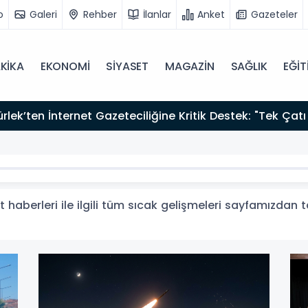
o
Galeri
Rehber
İlanlar
Anket
Gazeteler
KİKA
EKONOMİ
SİYASET
MAGAZİN
SAĞLIK
EĞİT
12:12
Fısıltı Haberleri Yazarı Dr. Canan Yılmaz’a Uluslararası Alanda Büyük Onur: “Dr. A.P.J. Abdul Kalam
İlham Ödülü 2026”
haberleri ile ilgili tüm sıcak gelişmeleri sayfamızdan ta