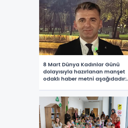
8 Mart Dünya Kadınlar Günü
dolayısıyla hazırlanan manşet
odaklı haber metni aşağıdadır:
BAŞKAN ÇAĞLAYAN’DAN 8 MART
MESAJI: “KADIN GÜÇLÜYSE
TOPLUM GÜÇLÜDÜR”