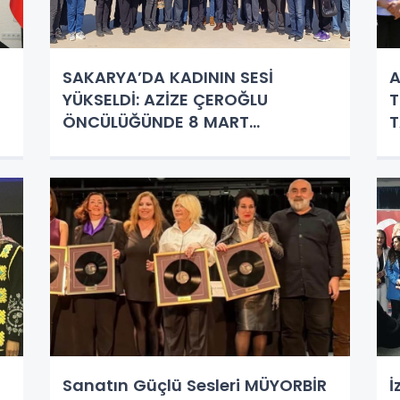
SAKARYA’DA KADININ SESİ
A
YÜKSELDİ: AZİZE ÇEROĞLU
T
ÖNCÜLÜĞÜNDE 8 MART
T
ÇIKARTMASI!
Sanatın Güçlü Sesleri MÜYORBİR
İ