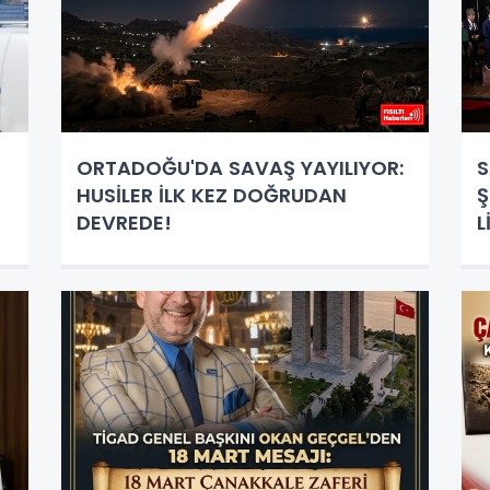
ORTADOĞU'DA SAVAŞ YAYILIYOR:
S
HUSİLER İLK KEZ DOĞRUDAN
Ş
DEVREDE!
L
P