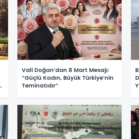
Vali Doğan’dan 8 Mart Mesajı:
B
“Güçlü Kadın, Büyük Türkiye’nin
D
Teminatıdır”
Y