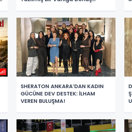
Destanıdır"
SHERATON ANKARA’DAN KADIN
D
GÜCÜNE DEV DESTEK: İLHAM
Ş
VEREN BULUŞMA!
U