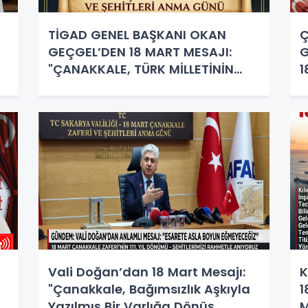
TİGAD GENEL BAŞKANI OKAN
Ç
GEÇGEL’DEN 18 MART MESAJI:
G
"ÇANAKKALE, TÜRK MİLLETİNİN
1
EBEDİ MÜHRÜDÜR!"
Vali Doğan’dan 18 Mart Mesajı:
K
"Çanakkale, Bağımsızlık Aşkıyla
1
Yazılmış Bir Varlığa Dönüş
M