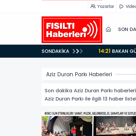
Yazarlar
Vide
SON DA
14:21
SONDAKİKA
BAKAN GÜRLEK’TEN TİGAD ÇALIŞTAYINDA Çarpıcı AÇIKLAMALAR: "Pazar Günü Yeni Bir Aydınlığa
Uyanacağız"
Aziz Duran Parkı Haberleri
Son dakika Aziz Duran Parkı haberleri 
Aziz Duran Parkı ile ilgili 13 haber liste