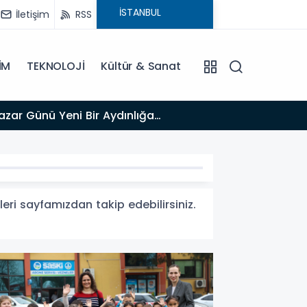
İletişim
RSS
İM
TEKNOLOJİ
Kültür & Sanat
13:03
Bakan Gürlek’ten İnternet Gazeteciliğine Kritik Destek: "Tek Çatı Altında Toplanmalıyız, Yasal
Düzenlemeye
leri sayfamızdan takip edebilirsiniz.