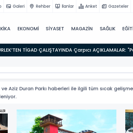
o
Galeri
Rehber
İlanlar
Anket
Gazeteler
KİKA
EKONOMİ
SİYASET
MAGAZİN
SAĞLIK
EĞİT
ve Aziz Duran Parkı haberleri ile ilgili tüm sıcak gelişme
leniyor.