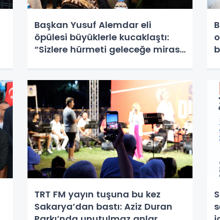
Başkan Yusuf Alemdar eli
B
öpülesi büyüklerle kucaklaştı:
o
“Sizlere hürmeti geleceğe miras
b
bırakacağız”
o
TRT FM yayın tuşuna bu kez
S
Sakarya’dan bastı: Aziz Duran
s
Parkı’nda unutulmaz anlar
i