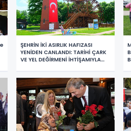
de
ŞEHRİN İKİ ASIRLIK HAFIZASI
M
YENİDEN CANLANDI: TARİHİ ÇARK
B
VE YEL DEĞİRMENİ İHTİŞAMIYLA
B
GERİ DÖNDÜ!