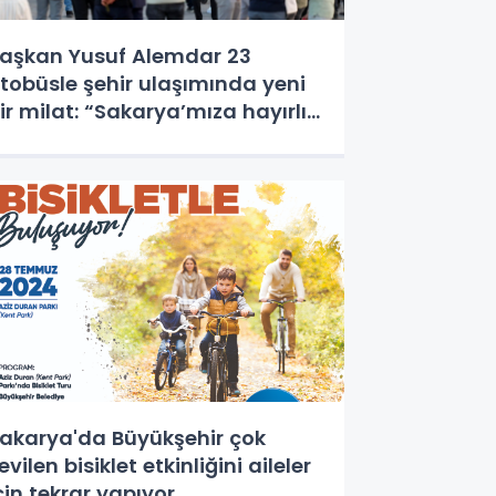
aşkan Yusuf Alemdar 23
tobüsle şehir ulaşımında yeni
ir milat: “Sakarya’mıza hayırlı
lsun”
akarya'da Büyükşehir çok
evilen bisiklet etkinliğini aileler
çin tekrar yapıyor