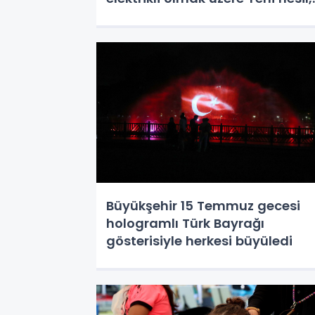
son model ve çevreci 23 yeni
otobüsle “Ulaşımda Sakarya
Zamanı” başlıyor.
Büyükşehir 15 Temmuz gecesi
hologramlı Türk Bayrağı
gösterisiyle herkesi büyüledi