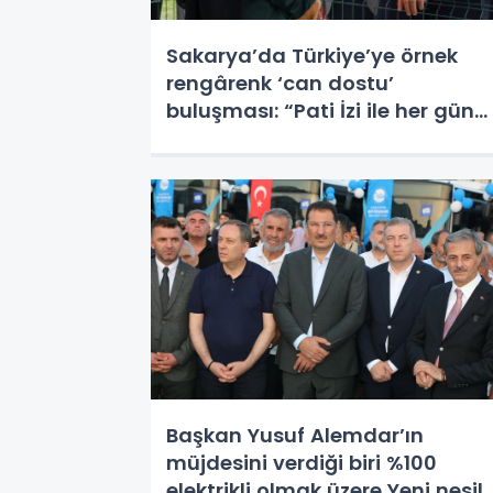
Sakarya’da Türkiye’ye örnek
rengârenk ‘can dostu’
buluşması: “Pati İzi ile her gün
bir can yeni yuvasına
kavuşuyor”
Başkan Yusuf Alemdar’ın
müjdesini verdiği biri %100
elektrikli olmak üzere Yeni nesil,