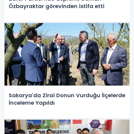
Özbayraktar görevinden istifa etti
Sakarya'da Zirai Donun Vurduğu İlçelerde
İnceleme Yapıldı