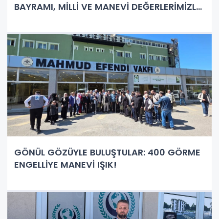
BAYRAMI, MİLLİ VE MANEVİ DEĞERLERİMİZLE
YENİDEN KENETLENME GÜNÜDÜR!"
GÖNÜL GÖZÜYLE BULUŞTULAR: 400 GÖRME
ENGELLİYE MANEVİ IŞIK!