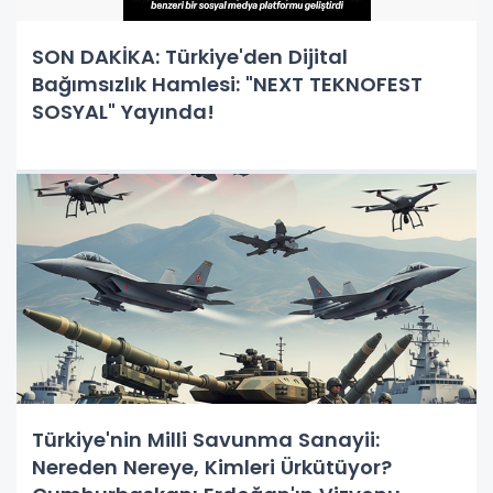
SON DAKİKA: Türkiye'den Dijital
Bağımsızlık Hamlesi: "NEXT TEKNOFEST
SOSYAL" Yayında!
Türkiye'nin Milli Savunma Sanayii:
Nereden Nereye, Kimleri Ürkütüyor?