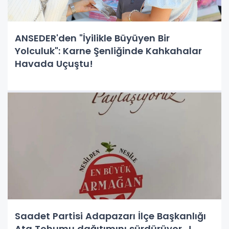
ANSEDER'den "İyilikle Büyüyen Bir
Yolculuk": Karne Şenliğinde Kahkahalar
Havada Uçuştu!
Saadet Partisi Adapazarı İlçe Başkanlığı
Ata Tohumu dağıtımını sürdürüyor…!