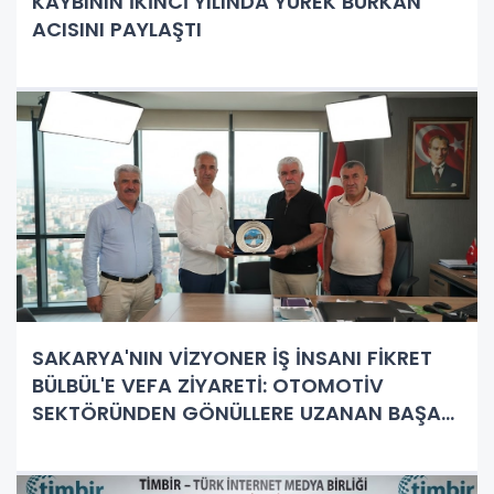
KAYBININ İKİNCİ YILINDA YÜREK BURKAN
ACISINI PAYLAŞTI
SAKARYA'NIN VİZYONER İŞ İNSANI FİKRET
BÜLBÜL'E VEFA ZİYARETİ: OTOMOTİV
SEKTÖRÜNDEN GÖNÜLLERE UZANAN BAŞARI
HİKAYESİ