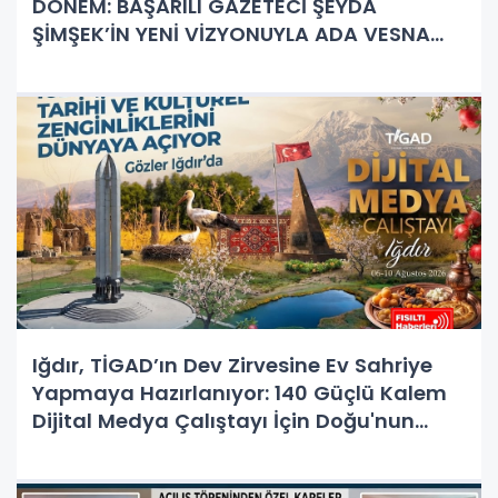
DÖNEM: BAŞARILI GAZETECİ ŞEYDA
ŞİMŞEK’İN YENİ VİZYONUYLA ADA VESNA
PROFESYONEL TEMİZLİK KAPILARINI AÇTI!
Iğdır, TİGAD’ın Dev Zirvesine Ev Sahriye
Yapmaya Hazırlanıyor: 140 Güçlü Kalem
Dijital Medya Çalıştayı İçin Doğu'nun
Kapısında!