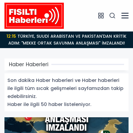
14:21
BAKAN GÜRLEK’TEN TİGAD ÇALIŞTAYINDA Çarpıcı
AÇIKLAMALAR: "Pazar Günü Yeni Bir Aydınlığa
Uyanacağız"
Haber Haberleri
Son dakika Haber haberleri ve Haber haberleri
ile ilgili tüm sıcak gelişmeleri sayfamızdan takip
edebilirsiniz.
Haber ile ilgili 50 haber listeleniyor.