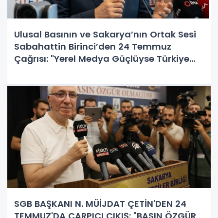
Ulusal Basının ve Sakarya’nın Ortak Sesi
Sabahattin Birinci’den 24 Temmuz
Çağrısı: "Yerel Medya Güçlüyse Türkiye
Güçlüdür!"
SGB BAŞKANI N. MÜİJDAT ÇETİN'DEN 24
TEMMUZ'DA ÇARPICI ÇIKIŞ: "BASIN ÖZGÜR