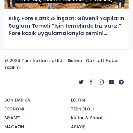
Kılıç Fore Kazık & İnşaat: Güvenli Yapıların
Sağlam Temeli “İşin temelinde biz varız.”
Fore kazık uygulamalarıyla zemini
güvence altına alıyor, projelere sağlam
temeller atıyoruz.
© 2026 Tüm hakları saklıdır. Sistem : Gazisoft
Haber
Yazılımı
SON DAKİKA
EĞİTİM
EKONOMİ
TEKNOLOJİ
SİYASET
Kültür & Sanat
MAGAZİN
ASAYİŞ