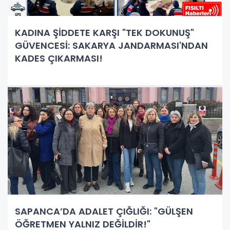
KADINA ŞİDDETE KARŞI "TEK DOKUNUŞ"
GÜVENCESİ: SAKARYA JANDARMASI'NDAN
KADES ÇIKARMASI!
SAPANCA’DA ADALET ÇIĞLIĞI: "GÜLŞEN
ÖĞRETMEN YALNIZ DEĞİLDİR!"