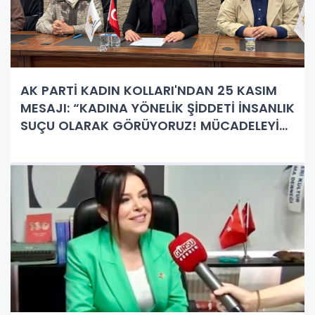
AK PARTİ KADIN KOLLARI'NDAN 25 KASIM
MESAJI: “KADINA YÖNELİK ŞİDDETİ İNSANLIK
SUÇU OLARAK GÖRÜYORUZ! MÜCADELEYİ
KARARLILIKLA SÜRDÜRÜYORUZ”