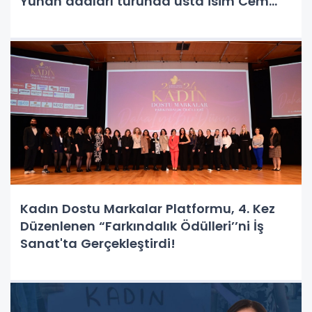
Yunan adaları turunda usta isim Cem
Özer’de yer alıyor.
Kadın Dostu Markalar Platformu, 4. Kez
Düzenlenen “Farkındalık Ödülleri’’ni İş
Sanat'ta Gerçekleştirdi!