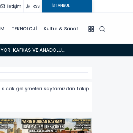
İletişim
RSS
İM
TEKNOLOJİ
Kültür & Sanat
18:26
Fısıltı Haberleri Iğdır Tanıtımları Devam Ediyor: Türkiye’nin Doğu Kapısı Iğdır’ın Saklı Cennetleri
Keşfedilmeyi
m sıcak gelişmeleri sayfamızdan takip