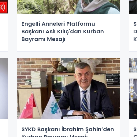
Engelli Anneleri Platformu
S
Başkanı Aslı Kılıç'dan Kurban
D
Bayramı Mesajı
K
Y
SYKD Başkanı İbrahim Şahin’den
S
ı
Kurban Bayramı Mesajı
O