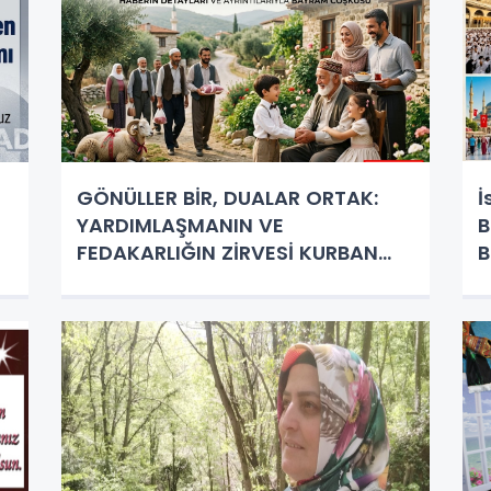
GÖNÜLLER BİR, DUALAR ORTAK:
İ
YARDIMLAŞMANIN VE
B
FEDAKARLIĞIN ZİRVESİ KURBAN
B
BAYRAMI COŞKUSU BAŞLIYOR!