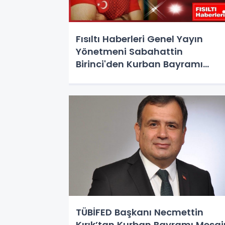
Fısıltı Haberleri Genel Yayın
Yönetmeni Sabahattin
Birinci'den Kurban Bayramı
Mesajı
TÜBİFED Başkanı Necmettin
Kırık’tan Kurban Bayramı Mesaj