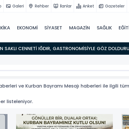
o
Galeri
Rehber
İlanlar
Anket
Gazeteler
KİKA
EKONOMİ
SİYASET
MAGAZİN
SAĞLIK
EĞİT
ULUŞMA NOKTASI
erleri ve Kurban Bayramı Mesajı haberleri ile ilgili tü
er listeleniyor.