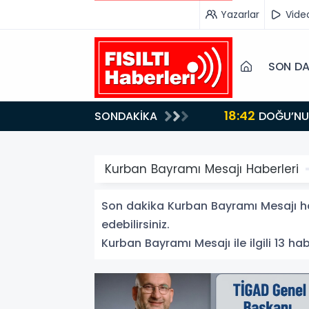
Yazarlar
Vide
SON DA
18:42
SONDAKİKA
DOĞU’NUN SAKLI CENNETİ IĞDIR, GASTRONOMİSİYLE GÖZ DOLDURUYOR: KAFKAS VE ANADOLU
KÜLTÜRÜNÜN B
Kurban Bayramı Mesajı Haberleri
Son dakika Kurban Bayramı Mesajı hab
edebilirsiniz.
Kurban Bayramı Mesajı ile ilgili 13 hab