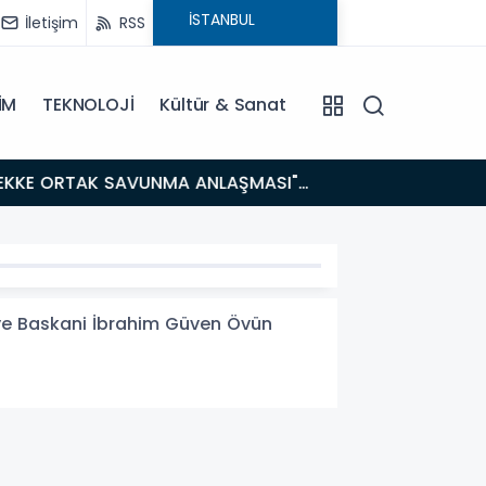
İletişim
RSS
İM
TEKNOLOJİ
Kültür & Sanat
14:21
BAKAN GÜRLEK’TEN TİGAD ÇALIŞTAYINDA Çarpıcı AÇIKLAMALAR: "Pazar Günü Yeni Bir Aydınlığa
Uyanacağız
ye Baskani İbrahim Güven Övün