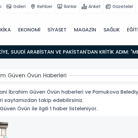
o
Galeri
Rehber
İlanlar
Anket
Gazeteler
KİKA
EKONOMİ
SİYASET
MAGAZİN
SAĞLIK
EĞİT
im Güven Övün Haberleri
ni İbrahim Güven Övün haberleri ve Pamukova Beledi
eri sayfamızdan takip edebilirsiniz.
en Övün ile ilgili 1 haber listeleniyor.