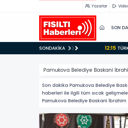
Yazarlar
Vide
SON DA
12:15
SONDAKİKA
ydı!
TÜRKİYE, SUUDİ ARABİSTAN VE PAKİSTAN'DAN KRİTİK ADIM: "MEKKE ORTAK SAVUNMA ANLAŞMASI"
İMZALANDI!
Pamukova Belediye Baskani İbrah
Son dakika Pamukova Belediye Baska
haberleri ile ilgili tüm sıcak gelişmel
Pamukova Belediye Baskani İbrahim Güv