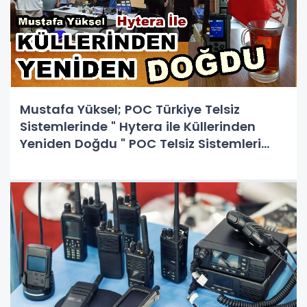
Mustafa Yüksel; POC Türkiye Telsiz
Sistemlerinde " Hytera ile Küllerinden
Yeniden Doğdu " POC Telsiz Sistemleri
Nedir ?, PoC ve PTT Telsiz Çeşitleri
Arasındaki Farklar Nelerdir?