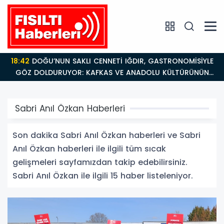
18:42
DOĞU’NUN SAKLI CENNETİ IĞDIR, GASTRONOMİSİYLE
GÖZ DOLDURUYOR: KAFKAS VE ANADOLU KÜLTÜRÜNÜN
BULUŞMA NOKTASI
Sabri Anıl Özkan Haberleri
Son dakika Sabri Anıl Özkan haberleri ve Sabri
Anıl Özkan haberleri ile ilgili tüm sıcak
gelişmeleri sayfamızdan takip edebilirsiniz.
Sabri Anıl Özkan ile ilgili 15 haber listeleniyor.