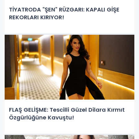
TİYATRODA "ŞEN" RÜZGARI: KAPALI GİŞE
REKORLARI KIRIYOR!
FLAŞ GELİŞME: Tescilli Güzel Dilara Kırmıt
Özgürlüğüne Kavuştu!