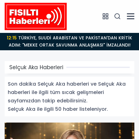
14:21
BAKAN GÜRLEK’TEN TİGAD ÇALIŞTAYINDA Çarpıcı
AÇIKLAMALAR: "Pazar Günü Yeni Bir Aydınlığa
Uyanacağız"
Selçuk Aka Haberleri
Son dakika Selçuk Aka haberleri ve Selçuk Aka
haberleri ile ilgili tüm sıcak gelişmeleri
sayfamızdan takip edebilirsiniz.
Selçuk Aka ile ilgili 50 haber listeleniyor.