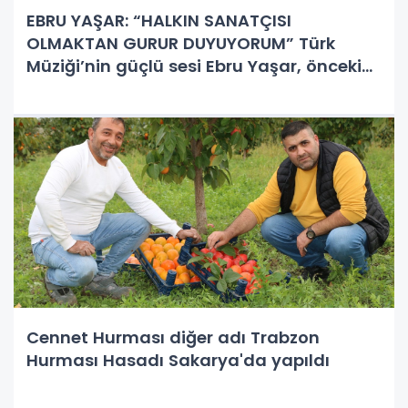
EBRU YAŞAR: “HALKIN SANATÇISI
OLMAKTAN GURUR DUYUYORUM” Türk
Müziği’nin güçlü sesi Ebru Yaşar, önceki
akşam Yeni Gazino’da sahne aldı. Günler
öncesinde ‘sold out’ olan gecede Ebru
Yaşar şarkılarıyla gönülleri feth etti.
Cennet Hurması diğer adı Trabzon
Hurması Hasadı Sakarya'da yapıldı