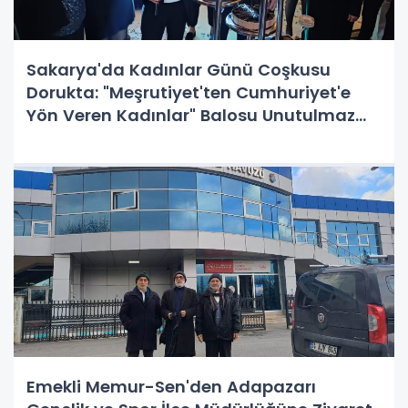
Sakarya'da Kadınlar Günü Coşkusu
Dorukta: "Meşrutiyet'ten Cumhuriyet'e
Yön Veren Kadınlar" Balosu Unutulmaz
Anlara Sahne Oldu!
Emekli Memur-Sen'den Adapazarı