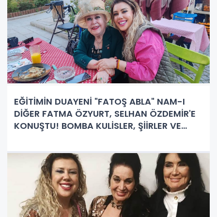
EĞİTİMİN DUAYENİ "FATOŞ ABLA" NAM-I
DİĞER FATMA ÖZYURT, SELHAN ÖZDEMİR'E
KONUŞTU! BOMBA KULİSLER, ŞİİRLER VE
YARIM ASIRLIK EĞİTİM ANILARI ÇOK
YAKINDA FISILTI HABERLERİ'NDE!