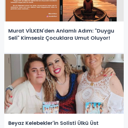
Murat VİLKEN'den Anlamlı Adım: "Duygu
Seli" Kimsesiz Çocuklara Umut Oluyor!
Beyaz Kelebekler'in Solisti Ülkü Üst