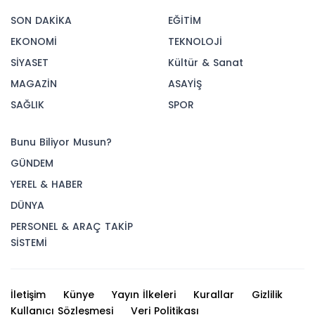
SON DAKİKA
EĞİTİM
EKONOMİ
TEKNOLOJİ
SİYASET
Kültür & Sanat
MAGAZİN
ASAYİŞ
SAĞLIK
SPOR
Bunu Biliyor Musun?
GÜNDEM
YEREL & HABER
DÜNYA
PERSONEL & ARAÇ TAKİP
SİSTEMİ
İletişim
Künye
Yayın İlkeleri
Kurallar
Gizlilik
Kullanıcı Sözleşmesi
Veri Politikası