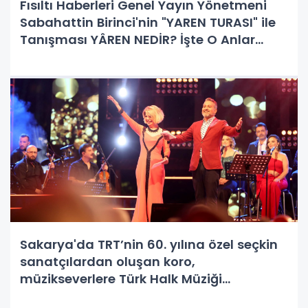
Fısıltı Haberleri Genel Yayın Yönetmeni
Sabahattin Birinci'nin "YAREN TURASI" ile
Tanışması YÂREN NEDİR? İşte O Anlar
Kameralara Yansıması
Sakarya'da TRT’nin 60. yılına özel seçkin
sanatçılardan oluşan koro,
müzikseverlere Türk Halk Müziği
rüzgarının estiği unutulmaz bir deneyim