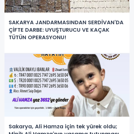
SAKARYA JANDARMASINDAN SERDİVAN'DA
ÇİFTE DARBE: UYUŞTURUCU VE KAÇAK
TÜTÜN OPERASYONU!
Sakarya, Ali Hamza için tek yürek oldu;
Minik Ali Hamza'nın yaşama tutunması