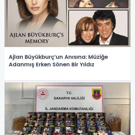
Ajlan Büyükburç’un Anısına: Müziğe
Adanmış Erken Sönen Bir Yıldız