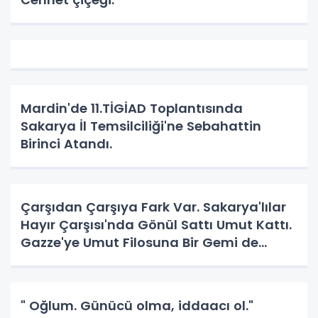
Mardin'de 11.TİGİAD Toplantısında
Sakarya İl Temsilciliği'ne Sebahattin
Birinci Atandı.
Çarşıdan Çarşıya Fark Var. Sakarya'lılar
Hayır Çarşısı'nda Gönül Sattı Umut Kattı.
Gazze'ye Umut Filosuna Bir Gemi de
Sakarya'lı. YAPAR MI? YAPAR.
" Oğlum. Günücü olma, iddaacı ol."