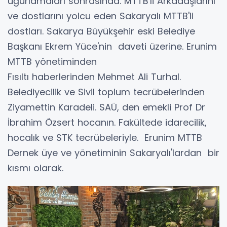
uğurlamaları sonrasında. MTTB'li Arkadaşlarını
ve dostlarını yolcu eden Sakaryalı MTTB'li
dostları. Sakarya Büyükşehir eski Belediye
Başkanı Ekrem Yüce'nin daveti üzerine. Erunim
MTTB yönetiminden
Fısıltı haberlerinden Mehmet Ali Turhal.
Belediyecilik ve Sivil toplum tecrübelerinden
Ziyamettin Karadeli. SAÜ, den emekli Prof Dr
İbrahim Özsert hocanın. Fakültede idarecilik,
hocalık ve STK tecrübeleriyle. Erunim MTTB
Dernek üye ve yönetiminin Sakaryalı'lardan bir
kısmı olarak.