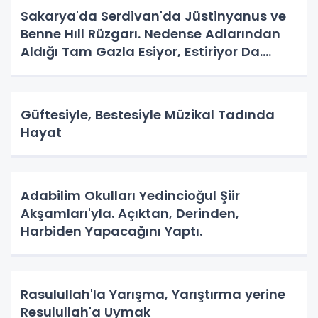
Sakarya'da Serdivan'da Jüstinyanus ve
Benne Hıll Rüzgarı. Nedense Adlarından
Aldığı Tam Gazla Esiyor, Estiriyor Da.
Nereye? Tarih Yazma Yerine Tarih
Yapılıyor Da. Neye Hizmet?
Güftesiyle, Bestesiyle Müzikal Tadında
Hayat
Adabilim Okulları Yedincioğul Şiir
Akşamları'yla. Açıktan, Derinden,
Harbiden Yapacağını Yaptı.
Rasulullah'la Yarışma, Yarıştırma yerine
Resulullah'a Uymak