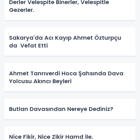
Derler Velespite Binerler, Velespitle
Gezerler.
Sakarya'da Acı Kayıp Ahmet Özturpçu
da Vefat Etti
Ahmet Tanrıverdi Hoca Şahsında Dava
Yolcusu Akıncı Beyleri
Butlan Davasından Nereye Dediniz?
Nice Fikir, Nice Zikir Hamd ile.