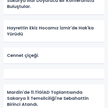
Sakarya'lılar Doyurucu Bir Konferansta
Buluştular.
Hayrettin Ekiz Hocamız İzmir'de Hak'ka
Yürüdü
Cennet çiçeği.
Mardin'de 11.TİGİAD Toplantısında
Sakarya İl Temsilciliği'ne Sebahattin
Birinci Atandı.