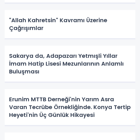
"Allah Kahretsin" Kavramı Üzerine
Çağrışımlar
Sakarya da, Adapazarı Yetmışli Yıllar
İmam Hatip Lisesi Mezunlarının Anlamlı
Buluşması
Erunim MTTB Derneği'nin Yarım Asra
Varan Tecrübe Örnekliğinde. Konya Tertip
Heyeti'nin Üç Günlük Hikayesi