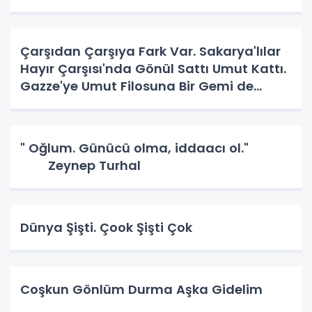
Çarşıdan Çarşıya Fark Var. Sakarya'lılar
Hayır Çarşısı'nda Gönül Sattı Umut Kattı.
Gazze'ye Umut Filosuna Bir Gemi de
Sakarya'lı. YAPAR MI? YAPAR.
" Oğlum. Günücü olma, iddaacı ol."
Zeynep Turhal
Dünya Şişti. Çook Şişti Çok
Coşkun Gönlüm Durma Aşka Gidelim