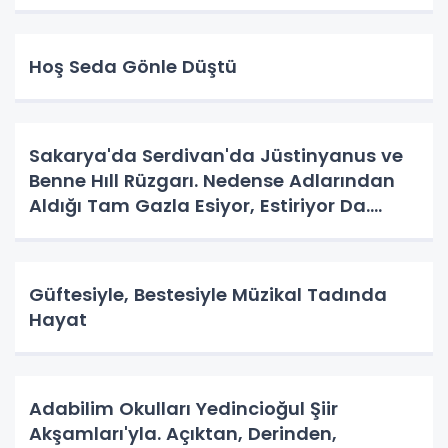
Hoş Seda Gönle Düştü
Sakarya'da Serdivan'da Jüstinyanus ve
Benne Hıll Rüzgarı. Nedense Adlarından
Aldığı Tam Gazla Esiyor, Estiriyor Da.
Nereye? Tarih Yazma Yerine Tarih
Yapılıyor Da. Neye Hizmet?
Güftesiyle, Bestesiyle Müzikal Tadında
Hayat
Adabilim Okulları Yedincioğul Şiir
Akşamları'yla. Açıktan, Derinden,