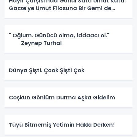
Hayır Çarşısı'nda Gönül Sattı Umut Kattı.
Gazze'ye Umut Filosuna Bir Gemi de
Sakarya'lı. YAPAR MI? YAPAR.
" Oğlum. Günücü olma, iddaacı ol."
Zeynep Turhal
Dünya Şişti. Çook Şişti Çok
Coşkun Gönlüm Durma Aşka Gidelim
Tüyü Bitmemiş Yetimin Hakkı Derken!