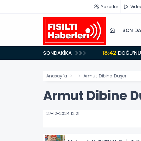
Yazarlar
Vide
SON DA
18:42
SONDAKİKA
DOĞU’NUN SAKLI CENNETİ IĞDIR, GASTRONOMİSİYLE GÖZ DOLDURUYOR: KAFKAS VE ANADOLU
KÜLTÜRÜNÜN B
Anasayfa
Armut Dibine Düşer
Armut Dibine D
27-12-2024 12:21