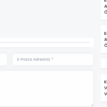
E
A
Ö
H
E
A
Ö
H
E-Posta Adresiniz *
K
V
V