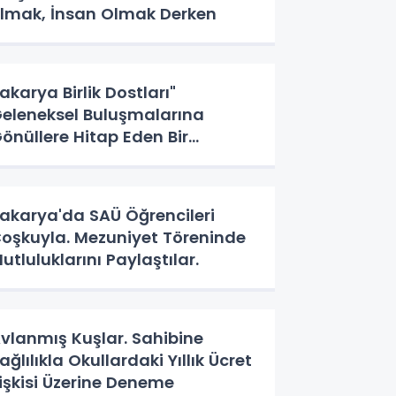
lmak, İnsan Olmak Derken
akarya Birlik Dostları"
eleneksel Buluşmalarına
önüllere Hitap Eden Bir
aşlangıç Yaptı
akarya'da SAÜ Öğrencileri
oşkuyla. Mezuniyet Töreninde
utluluklarını Paylaştılar.
vlanmış Kuşlar. Sahibine
ağlılıkla Okullardaki Yıllık Ücret
lişkisi Üzerine Deneme