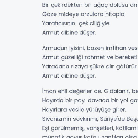
Bir çekirdekten bir ağaç dolusu a
Göze mideye arzulara hitapla.
Yaratıcısının çekiciliğiyle.
Armut dibine düşer.
Armudun iyisini, bazen imtihan vesi
Armut güzelliği rahmet ve bereketi
Yaradana rızaya şükre alır götürür 
Armut dibine düşer.
İman ehli değerler de. Gıdalanır, be
Hayırda bir pay, davada bir yol ga
Hayırlara vesile yürüyüşe girer.
Siyonizmin soykırımı, Suriye'de Beşa
Eşi görülmemiş, vahşetleri, katliam
münafık gavur kafa uzantıları olsa