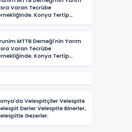
runim MTTB Derneği'nin Yarım
sra Varan Tecrübe
rnekliğinde. Konya Tertip
eyeti'nin Üç Günlük Hikayesi
runim MTTB Derneği'nin Yarım
sra Varan Tecrübe
rnekliğinde. Konya Tertip
eyeti'nin Üç Günlük Hikayesi
onya'da Velespitçiler Velespite
elespit Derler Velespite Binerler,
elespitle Gezerler.