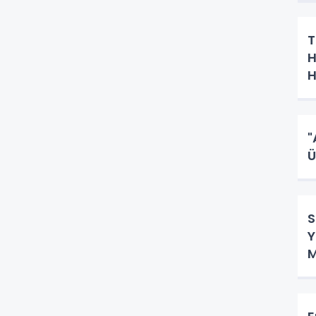
T
H
H
"
Ü
S
Y
M