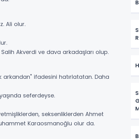
B
. Ali olur.
S
R
lur.
Salih Akverdi ve dava arkadaşları olup.
H
k arkandan" ifadesini hatırlatatan. Daha
S
 yaşında seferdeyse.
G
M
yetmişliklerden, seksenliklerden Ahmet
, Muhammet Karaosmanoğlu olur da.
B