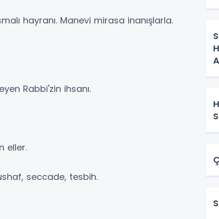
 Osmalı hayranı. Manevi mirasa inanışlarla.
S
H
A
leyen Rabbi'zin ihsanı.
H
S
 eller.
Ç
mushaf, seccade, tesbih.
S