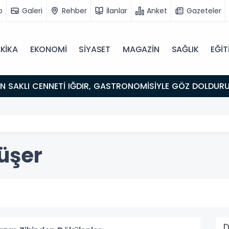
o
Galeri
Rehber
İlanlar
Anket
Gazeteler
KİKA
EKONOMİ
SİYASET
MAGAZİN
SAĞLIK
EĞİT
ULUŞMA NOKTASI
üşer
D