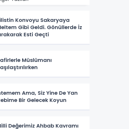
ilistin Konvoyu Sakaryaya
eltem Gibi Geldi. Gönüllerde İz
ırakarak Esti Geçti
afirlerle Müslümanı
aşılaştırılırken
stemem Ama, Siz Yine De Yan
ebime Bir Gelecek Koyun
illi Değerimiz Ahbab Kavramı