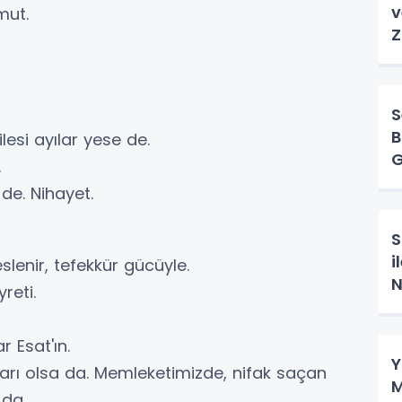
v
rmut.
Z
S
B
lesi ayılar yese de.
G
.
de. Nihayet.
S
i
slenir, tefekkür gücüyle.
N
yreti.
r Esat'ın.
Y
ları olsa da. Memleketimizde, nifak saçan
M
 da.