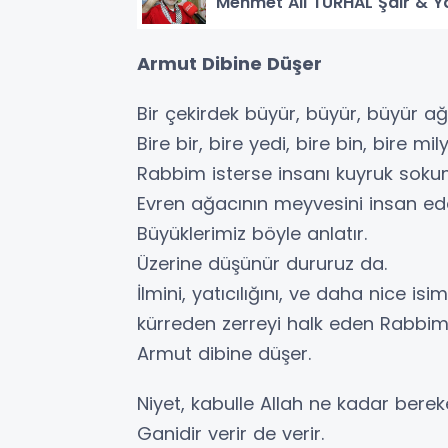
Mehmet Ali TURHAL Şair & Y
Armut Dibine Düşer
Bir çekirdek büyür, büyür, büyür ağ
Bire bir, bire yedi, bire bin, bire mil
Rabbim isterse insanı kuyruk so
Evren ağacının meyvesini insan ed
Büyüklerimiz böyle anlatır.
Üzerine düşünür dururuz da.
İlmini, yatıcılığını, ve daha nice is
kürreden zerreyi halk eden Rabbimiz
Armut dibine düşer.
Niyet, kabulle Allah ne kadar bereke
Ganidir verir de verir.