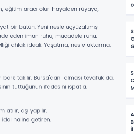
o
ım, eğitim aracı olur. Hayalden rüyaya,
yat bir bütün. Yeni nesle üçyüzaltmış
S
 ifade eden iman ruhu, mücadele ruhu.
G
elliği ahlak ideali. Yaşatma, nesle aktarma,
G
B
S
börk takılır. Bursa'dan olması tevafuk da.
C
nın tuttuğunun ifadesini ispatla.
M
 atılır, aşı yapılır.
A
idol haline getiren.
B
İ