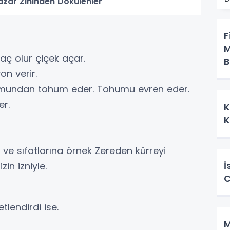
azar Zihinden Dökülenler
F
M
aç olur çiçek açar.
B
yon verir.
kumundan tohum eder. Tohumu evren eder.
er.
K
K
im ve sıfatlarına örnek Zereden kürreyi
İ
in izniyle.
C
tlendirdi ise.
M